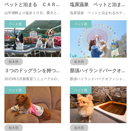
ペットと泊まる ＣＡＲＯ ＦＯＲＥＳＴＡ 那須高原 ＶＯＬＰＥ
塩原温泉 ペットと泊まれるホテル ホテルフォレスタ
山中湖畔より徒歩１０分。愛犬と過ごす「森のホテル」へようこそ
塩原温泉 ペットと泊まれるホテル ホテルフォレスタ
ペット宿
ペット宿
栃木県
栃木県
３つのドッグランを持つ愛犬・愛猫の宿 きぬ川国際ホテル
那須ハイランドパークオフィシャルホテル ＴＯＷＡピュアコテージ
2023年3月新客室リニューアルOPEN！
那須ハイランドパークオフィシャルホテル ＴＯＷＡピュアコテージ
ペット宿
ペット宿
栃木県
栃木県