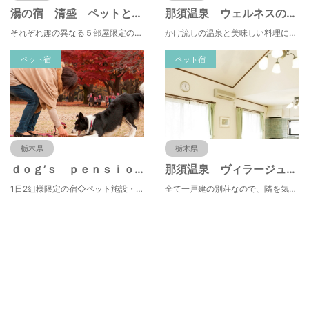
湯の宿 清盛 ペットと一緒にお泊り
那須温泉 ウェルネスの森 那須
それぞれ趣の異なる５部屋限定の大人の宿。ゆるやかに過ぎる寛ぎをお楽みください♪
かけ流しの温泉と美味しい料理に心癒される宿。ペットと泊まれる＆ゴルフも楽しめる♪
ペット宿
ペット宿
栃木県
栃木県
ｄｏｇ’ｓ ｐｅｎｓｉｏｎ しゃのんち
那須温泉 ヴィラージュ那須高原
1日2組様限定の宿◇ペット施設・ドッグラン・サービス充実◇いっぱい遊んでストレス発散！
全て一戸建の別荘なので、隣を気にすることなく、気の合う仲間や家族とのんびり過ごすことができます。