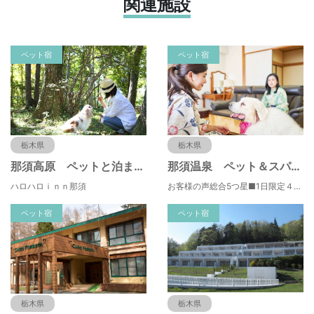
関連施設
ペット宿
ペット宿
栃木県
栃木県
那須高原 ペットと泊まれる宿 ペンション ハロハロｉｎｎ那須
那須温泉 ペット＆スパホテル 那須ワン
ハロハロｉｎｎ那須
お客様の声総合5つ星■1日限定４組貸切風呂■室内ドッグランあり♪
ペット宿
ペット宿
栃木県
栃木県