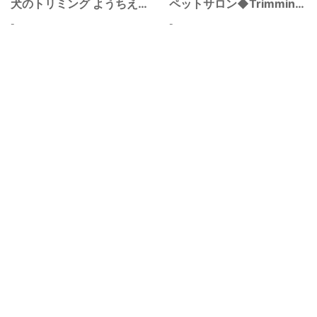
犬のトリミング ようちえん PUPPY
ペットサロン◆Trimming OHANA◆土浦市
-
-