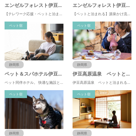
エンゼルフォレスト伊豆スカイライン
エンゼルフォレスト伊豆高原(赤沢望洋台)
【テレワーク応援・ペットと泊まれる】ゴルフ場隣接のまるごと貸切別荘（自炊OK）
【ペットと泊まれる】源泉かけ流し温泉付の1棟貸切別荘（自炊OK）全別荘内装リフォーム済み♪
ペット宿
ペット宿
静岡県
静岡県
ペット＆スパホテル伊豆高原
伊豆高原温泉 ペットと泊まれる全室専用露天風呂付 別邸 石の家
ペット同伴ホテル。 快適な施設と癒しの温泉、京風懐石をご堪能ください。
伊豆高原温泉 ペットと泊まれる全室専用露天風呂付 別邸 石の家
ペット宿
ペット宿
静岡県
静岡県