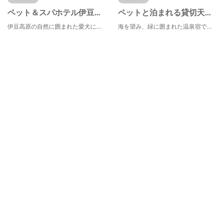
ペット＆スパホテル伊豆ワン
ペットと泊まれる貸切天然温泉の宿 マーフィ
伊豆高原の自然に囲まれた愛犬に優しい宿。広大なドックランと温泉・寿司フルコースで愛犬と素敵な思い出を
海を望み、緑に囲まれた温泉宿で、愛犬とゆったりした時間をお過ごし下さい。地魚や手作り和食でおもてなし