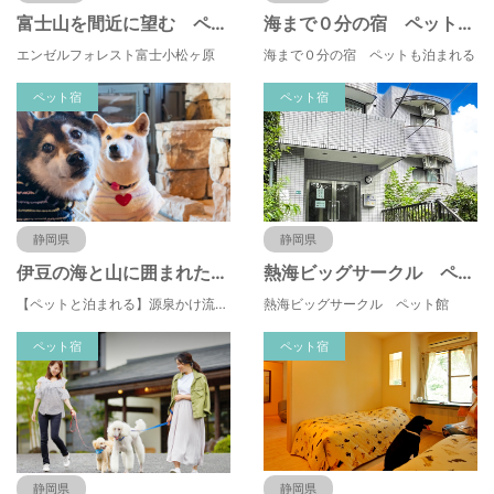
富士山を間近に望む ペットと泊まれる貸別荘 エンゼルフォレスト富士小松ヶ原
海まで０分の宿 ペットも泊まれる 海岸通り
エンゼルフォレスト富士小松ヶ原
海まで０分の宿 ペットも泊まれる
ペット宿
ペット宿
静岡県
静岡県
伊豆の海と山に囲まれた ペットと泊まれる温泉付貸別荘 エンゼルフォレスト大川汐見崎
熱海ビッグサークル ペット館
【ペットと泊まれる】源泉かけ流し温泉付の1棟貸切別荘（自炊OK）全別荘内装リフォーム済み♪
熱海ビッグサークル ペット館
ペット宿
ペット宿
静岡県
静岡県