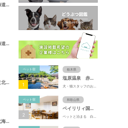
富岡児童遊園（北海道函館市）
湯川児童遊園（北海道函館市）
ペット宿
栃木県
塩原温泉 赤沢温泉旅館
五稜郭１児童遊園（北海道函館市）
1
犬・猫スタッフのおもてニャしが魅力のひとつ♪大自然に囲まれた隠れ家的宿で癒やしの休日を。
ペット宿
和歌山県
ベイリリィ国民宿舎しらゆり荘
2
ペットと泊まる 白浜温泉 ベイリリィ国民宿舎しらゆり荘
宝来２児童遊園（北海道函館市）