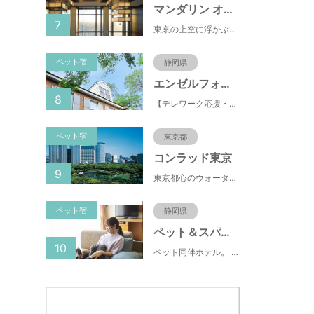
マンダリン オリエンタル 東京
7
東京の上空に浮かぶマンダリン オリエンタル 東京は、眼下にすばらしい風景が広がるラグジュアリーな5つ星ホテルです。凜とした風格ある佇まいと和モダンのスタイルに、最新鋭のテクノロジー、定評あるスパ、驚きと感動に満ちた食体験、卓越したサービスを融合させ、真心を込めてお客さまをおもてなしいたします。
ペット宿
静岡県
エンゼルフォレスト伊豆スカイライン
8
【テレワーク応援・ペットと泊まれる】ゴルフ場隣接のまるごと貸切別荘（自炊OK）
ペット宿
東京都
コンラッド東京
9
東京都心のウォーターフロントに位置し、都内全域へのアクセスへも便利なコンラッド東京は、銀座や新橋へ徒歩圏内、明治神宮や浅草、六本木などの観光・ショッピングエリアにもアクセス至便。また、東京駅まで10分、羽田空港まで25分、丸の内などの主要ビジネス街へのアクセスにも優れ、ビジネスにも最適のロケーションです。
ペット宿
静岡県
ペット＆スパホテル伊豆高原
10
ペット同伴ホテル。 快適な施設と癒しの温泉、京風懐石をご堪能ください。