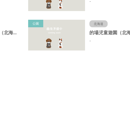
-
公園
北海道
日の出児童遊園（北海道函館市）
-