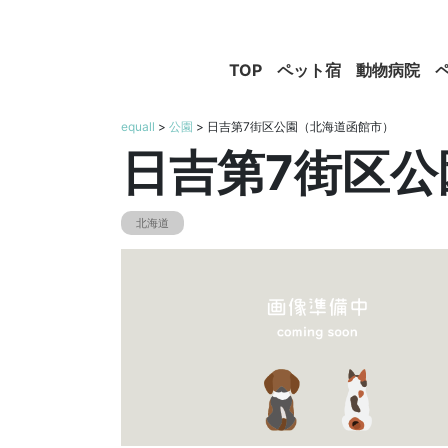
TOP
ペット宿
動物病院
equall
>
公園
> 日吉第7街区公園（北海道函館市）
日吉第7街区
北海道