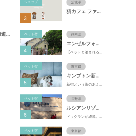
ショップ
茨城県
猫カフェ ファミリーズ
3
-
的場児童遊園（北海道函館市）
ペット宿
静岡県
エンゼルフォレスト伊豆高原(赤沢望洋台)
4
【ペットと泊まれる】源泉かけ流し温泉付の1棟貸切別荘（自炊OK）全別荘内装リフォーム済み♪
ペット宿
東京都
キンプトン新宿東京
5
新宿という街のあふれるエネルギーを映し出すようなライブ感のあるホテルなのに、中へと足を踏み入れれば、そこは別世界に
ペット宿
長野県
ルシアンリゾート旧軽井沢
6
ドッグランが綺麗。おもちゃが多くある。有料のドッグランなので、お客さんの質が良い。ドッグラン以外にも楽しめる場所が多い。
ペット宿
東京都