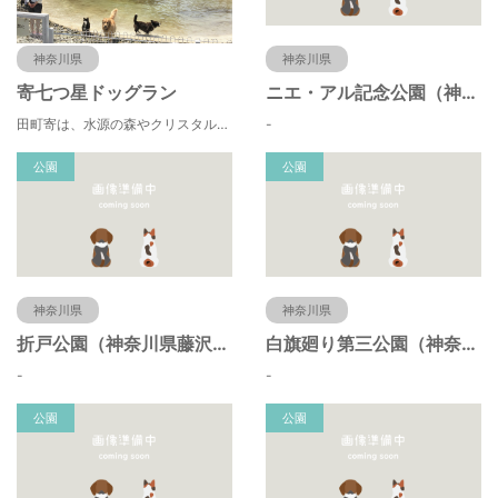
神奈川県
神奈川県
寄七つ星ドッグラン
ニエ・アル記念公園（神奈川県藤沢市）
田町寄は、水源の森やクリスタルな清流 、 満天の星空などの豊かな自然に包まれ、 食や農、芸術の魅力あふれる川の里です。 ドッグランエリアを中心とした『やどりき七つ星ヴィレッジ』を ゆっくりお楽しみください。
-
公園
公園
神奈川県
神奈川県
折戸公園（神奈川県藤沢市）
白旗廻り第三公園（神奈川県藤沢市）
-
-
公園
公園