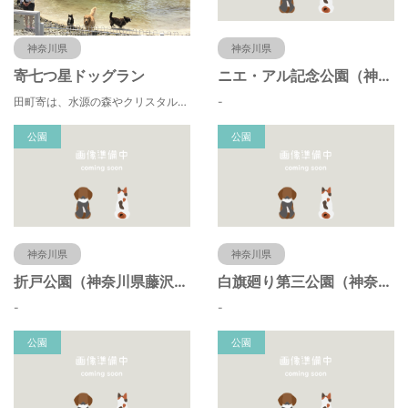
神奈川県
神奈川県
寄七つ星ドッグラン
ニエ・アル記念公園（神奈川県藤沢市）
田町寄は、水源の森やクリスタルな清流 、 満天の星空などの豊かな自然に包まれ、 食や農、芸術の魅力あふれる川の里です。 ドッグランエリアを中心とした『やどりき七つ星ヴィレッジ』を ゆっくりお楽しみください。
-
公園
公園
神奈川県
神奈川県
折戸公園（神奈川県藤沢市）
白旗廻り第三公園（神奈川県藤沢市）
-
-
公園
公園