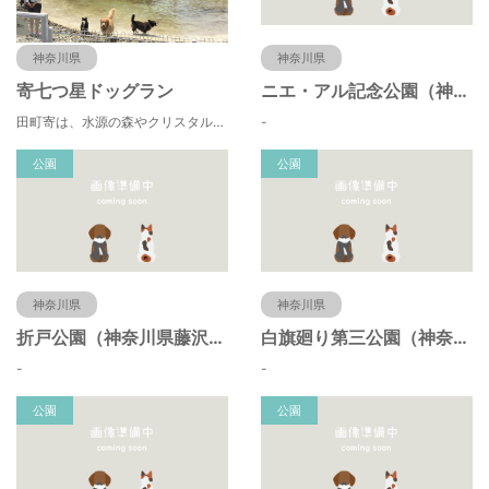
神奈川県
神奈川県
寄七つ星ドッグラン
ニエ・アル記念公園（神奈川県藤沢市）
田町寄は、水源の森やクリスタルな清流 、 満天の星空などの豊かな自然に包まれ、 食や農、芸術の魅力あふれる川の里です。 ドッグランエリアを中心とした『やどりき七つ星ヴィレッジ』を ゆっくりお楽しみください。
-
公園
公園
神奈川県
神奈川県
折戸公園（神奈川県藤沢市）
白旗廻り第三公園（神奈川県藤沢市）
-
-
公園
公園