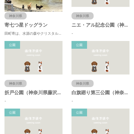
神奈川県
神奈川県
寄七つ星ドッグラン
ニエ・アル記念公園（神奈川県藤沢市）
田町寄は、水源の森やクリスタルな清流 、 満天の星空などの豊かな自然に包まれ、 食や農、芸術の魅力あふれる川の里です。 ドッグランエリアを中心とした『やどりき七つ星ヴィレッジ』を ゆっくりお楽しみください。
-
公園
公園
神奈川県
神奈川県
折戸公園（神奈川県藤沢市）
白旗廻り第三公園（神奈川県藤沢市）
-
-
公園
公園