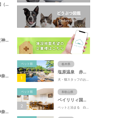
ニエ・アル記念公園（神奈川県藤沢市）
白旗廻り第三公園（神奈川県藤沢市）
ペット宿
栃木県
塩原温泉 赤沢温泉旅館
本町四丁目公園（神奈川県藤沢市）
1
犬・猫スタッフのおもてニャしが魅力のひとつ♪大自然に囲まれた隠れ家的宿で癒やしの休日を。
ペット宿
和歌山県
ベイリリィ国民宿舎しらゆり荘
2
ペットと泊まる 白浜温泉 ベイリリィ国民宿舎しらゆり荘
川名一丁目公園（神奈川県藤沢市）