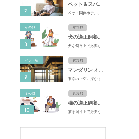
ペット＆スパホテル伊豆高原
7
ペット同伴ホテル。 快適な施設と癒しの温泉、京風懐石をご堪能ください。
その他
東京都
犬の適正飼養クイズ
8
犬を飼う上で必要な責任やマナー、健康管理について学ぶことができます。
ペット宿
東京都
マンダリン オリエンタル 東京
9
東京の上空に浮かぶマンダリン オリエンタル 東京は、眼下にすばらしい風景が広がるラグジュアリーな5つ星ホテルです。凜とした風格ある佇まいと和モダンのスタイルに、最新鋭のテクノロジー、定評あるスパ、驚きと感動に満ちた食体験、卓越したサービスを融合させ、真心を込めてお客さまをおもてなしいたします。
その他
東京都
猫の適正飼養クイズ
10
猫を飼う上で必要な責任やマナー、健康管理について学ぶことができます。