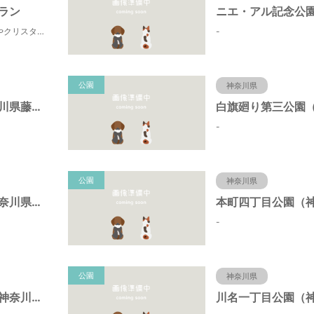
ラン
田町寄は、水源の森やクリスタルな清流 、 満天の星空などの豊かな自然に包まれ、 食や農、芸術の魅力あふれる川の里です。 ドッグランエリアを中心とした『やどりき七つ星ヴィレッジ』を ゆっくりお楽しみください。
-
公園
神奈川県
折戸公園（神奈川県藤沢市）
-
公園
神奈川県
宮ノ下公園（神奈川県藤沢市）
-
公園
神奈川県
椎名谷東公園（神奈川県藤沢市）