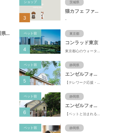
ショップ
茨城県
猫カフェ ファミリーズ
3
-
西外原公園（神奈川県藤沢市）
ペット宿
東京都
コンラッド東京
4
東京都心のウォーターフロントに位置し、都内全域へのアクセスへも便利なコンラッド東京は、銀座や新橋へ徒歩圏内、明治神宮や浅草、六本木などの観光・ショッピングエリアにもアクセス至便。また、東京駅まで10分、羽田空港まで25分、丸の内などの主要ビジネス街へのアクセスにも優れ、ビジネスにも最適のロケーションです。
ペット宿
静岡県
エンゼルフォレスト伊豆スカイライン
5
【テレワーク応援・ペットと泊まれる】ゴルフ場隣接のまるごと貸切別荘（自炊OK）
ペット宿
静岡県
エンゼルフォレスト伊豆高原(赤沢望洋台)
6
【ペットと泊まれる】源泉かけ流し温泉付の1棟貸切別荘（自炊OK）全別荘内装リフォーム済み♪
ペット宿
静岡県