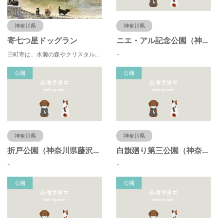
神奈川県
神奈川県
寄七つ星ドッグラン
ニエ・アル記念公園（神奈川県藤沢市）
田町寄は、水源の森やクリスタルな清流 、 満天の星空などの豊かな自然に包まれ、 食や農、芸術の魅力あふれる川の里です。 ドッグランエリアを中心とした『やどりき七つ星ヴィレッジ』を ゆっくりお楽しみください。
-
公園
公園
神奈川県
神奈川県
折戸公園（神奈川県藤沢市）
白旗廻り第三公園（神奈川県藤沢市）
-
-
公園
公園