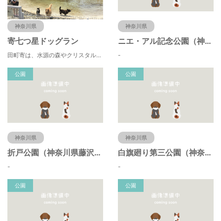
神奈川県
神奈川県
寄七つ星ドッグラン
ニエ・アル記念公園（神奈川県藤沢市）
田町寄は、水源の森やクリスタルな清流 、 満天の星空などの豊かな自然に包まれ、 食や農、芸術の魅力あふれる川の里です。 ドッグランエリアを中心とした『やどりき七つ星ヴィレッジ』を ゆっくりお楽しみください。
-
公園
公園
神奈川県
神奈川県
折戸公園（神奈川県藤沢市）
白旗廻り第三公園（神奈川県藤沢市）
-
-
公園
公園