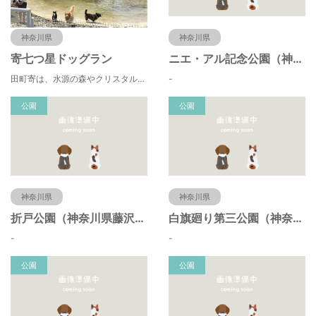
神奈川県
神奈川県
寄七つ星ドッグラン
ニエ・アル記念公園（神奈川県藤沢市）
田町寄は、水源の森やクリスタルな清流 、 満天の星空などの豊かな自然に包まれ、 食や農、芸術の魅力あふれる川の里です。 ドッグランエリアを中心とした『やどりき七つ星ヴィレッジ』を ゆっくりお楽しみください。
-
公園
公園
神奈川県
神奈川県
折戸公園（神奈川県藤沢市）
白旗廻り第三公園（神奈川県藤沢市）
-
-
公園
公園