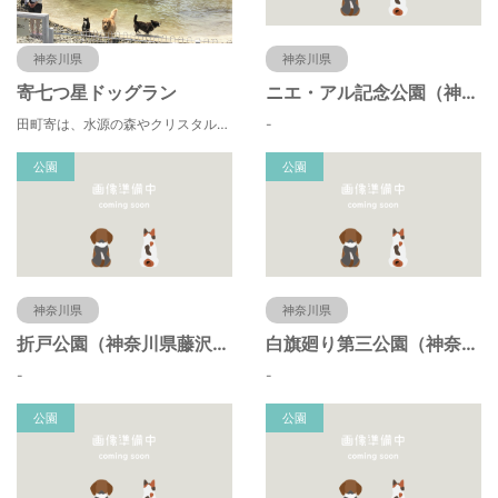
神奈川県
神奈川県
寄七つ星ドッグラン
ニエ・アル記念公園（神奈川県藤沢市）
田町寄は、水源の森やクリスタルな清流 、 満天の星空などの豊かな自然に包まれ、 食や農、芸術の魅力あふれる川の里です。 ドッグランエリアを中心とした『やどりき七つ星ヴィレッジ』を ゆっくりお楽しみください。
-
公園
公園
神奈川県
神奈川県
折戸公園（神奈川県藤沢市）
白旗廻り第三公園（神奈川県藤沢市）
-
-
公園
公園