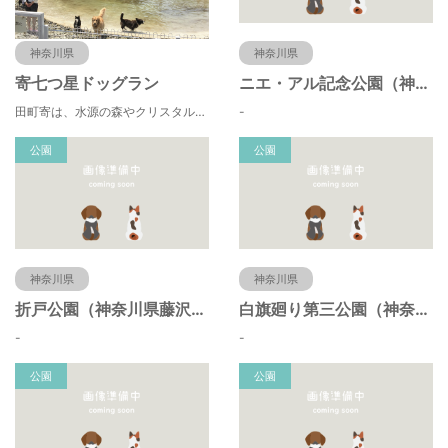
神奈川県
神奈川県
寄七つ星ドッグラン
ニエ・アル記念公園（神奈川県藤沢市）
田町寄は、水源の森やクリスタルな清流 、 満天の星空などの豊かな自然に包まれ、 食や農、芸術の魅力あふれる川の里です。 ドッグランエリアを中心とした『やどりき七つ星ヴィレッジ』を ゆっくりお楽しみください。
-
公園
公園
神奈川県
神奈川県
折戸公園（神奈川県藤沢市）
白旗廻り第三公園（神奈川県藤沢市）
-
-
公園
公園