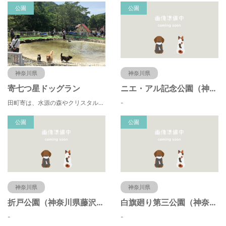
公園
公園
神奈川県
神奈川県
寄七つ星ドッグラン
ニエ・アル記念公園（神奈川県藤沢市）
田町寄は、水源の森やクリスタルな清流 、 満天の星空などの豊かな自然に包まれ、 食や農、芸術の魅力あふれる川の里です。 ドッグランエリアを中心とした『やどりき七つ星ヴィレッジ』を ゆっくりお楽しみください。
-
公園
公園
神奈川県
神奈川県
折戸公園（神奈川県藤沢市）
白旗廻り第三公園（神奈川県藤沢市）
-
-