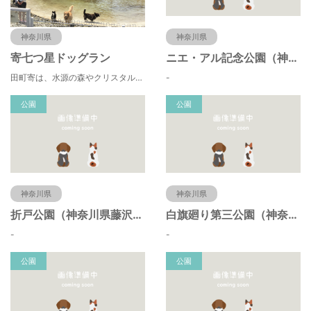
神奈川県
神奈川県
寄七つ星ドッグラン
ニエ・アル記念公園（神奈川県藤沢市）
田町寄は、水源の森やクリスタルな清流 、 満天の星空などの豊かな自然に包まれ、 食や農、芸術の魅力あふれる川の里です。 ドッグランエリアを中心とした『やどりき七つ星ヴィレッジ』を ゆっくりお楽しみください。
-
公園
公園
神奈川県
神奈川県
折戸公園（神奈川県藤沢市）
白旗廻り第三公園（神奈川県藤沢市）
-
-
公園
公園