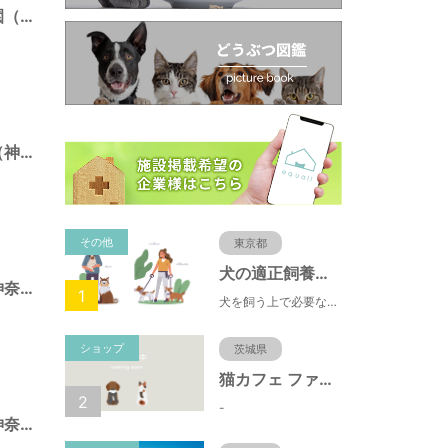
ニエ・アル記念公園（神奈川県藤沢市）
白旗廻り第三公園（神奈川県藤沢市）
その他
東京都
犬の適正飼養クイズ
本町四丁目公園（神奈川県藤沢市）
1
犬を飼う上で必要な責任やマナー、健康管理について学ぶことができます。
ショップ
茨城県
猫カフェ ファミリーズ
2
-
川名一丁目公園（神奈川県藤沢市）