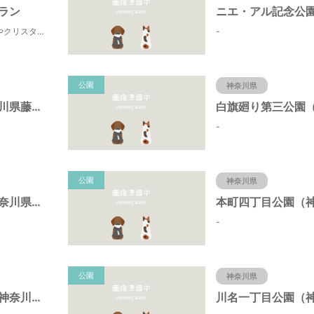
ラン
田町寄は、水源の森やクリスタルな清流 、 満天の星空などの豊かな自然に包まれ、 食や農、芸術の魅力あふれる川の里です。 ドッグランエリアを中心とした『やどりき七つ星ヴィレッジ』を ゆっくりお楽しみください。
-
公園
神奈川県
折戸公園（神奈川県藤沢市）
-
公園
神奈川県
宮ノ下公園（神奈川県藤沢市）
-
公園
神奈川県
椎名谷東公園（神奈川県藤沢市）