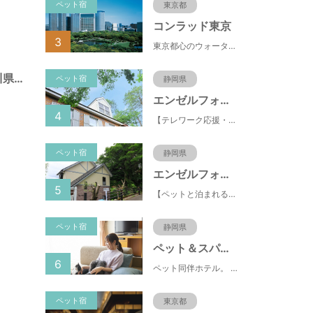
ペット宿
東京都
コンラッド東京
3
東京都心のウォーターフロントに位置し、都内全域へのアクセスへも便利なコンラッド東京は、銀座や新橋へ徒歩圏内、明治神宮や浅草、六本木などの観光・ショッピングエリアにもアクセス至便。また、東京駅まで10分、羽田空港まで25分、丸の内などの主要ビジネス街へのアクセスにも優れ、ビジネスにも最適のロケーションです。
西外原公園（神奈川県藤沢市）
ペット宿
静岡県
エンゼルフォレスト伊豆スカイライン
4
【テレワーク応援・ペットと泊まれる】ゴルフ場隣接のまるごと貸切別荘（自炊OK）
ペット宿
静岡県
エンゼルフォレスト伊豆高原(赤沢望洋台)
5
【ペットと泊まれる】源泉かけ流し温泉付の1棟貸切別荘（自炊OK）全別荘内装リフォーム済み♪
ペット宿
静岡県
ペット＆スパホテル伊豆高原
6
ペット同伴ホテル。 快適な施設と癒しの温泉、京風懐石をご堪能ください。
ペット宿
東京都