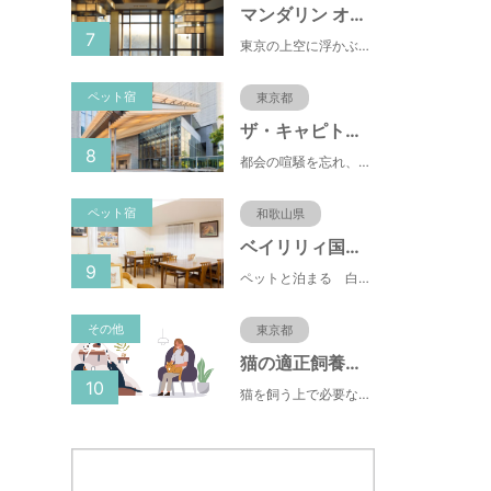
マンダリン オリエンタル 東京
7
東京の上空に浮かぶマンダリン オリエンタル 東京は、眼下にすばらしい風景が広がるラグジュアリーな5つ星ホテルです。凜とした風格ある佇まいと和モダンのスタイルに、最新鋭のテクノロジー、定評あるスパ、驚きと感動に満ちた食体験、卓越したサービスを融合させ、真心を込めてお客さまをおもてなしいたします。
ペット宿
東京都
ザ・キャピトルホテル
8
都会の喧騒を忘れ、日常から解き放たれるひとときをお約束いたします ザ・キャピトルホテル 東急の客室は14室のスイートを含む全251室がすべてが44.8m²以上ゆとりの広さ。 日本の伝統的な建築様式を取り入れ、障子や襖をしつらえた洗練された和モダンな空間が和らぎの時間を演出します。 そして窓からは、国会議事堂をはじめとする東京の街並みを見渡すパノラマビューがお楽しみいただけます。
ペット宿
和歌山県
ベイリリィ国民宿舎しらゆり荘
9
ペットと泊まる 白浜温泉 ベイリリィ国民宿舎しらゆり荘
その他
東京都
猫の適正飼養クイズ
10
猫を飼う上で必要な責任やマナー、健康管理について学ぶことができます。