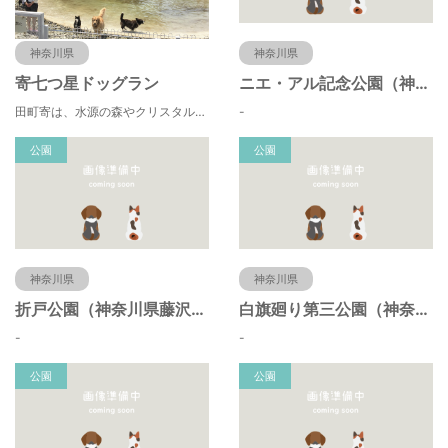
神奈川県
神奈川県
寄七つ星ドッグラン
ニエ・アル記念公園（神奈川県藤沢市）
田町寄は、水源の森やクリスタルな清流 、 満天の星空などの豊かな自然に包まれ、 食や農、芸術の魅力あふれる川の里です。 ドッグランエリアを中心とした『やどりき七つ星ヴィレッジ』を ゆっくりお楽しみください。
-
公園
公園
神奈川県
神奈川県
折戸公園（神奈川県藤沢市）
白旗廻り第三公園（神奈川県藤沢市）
-
-
公園
公園