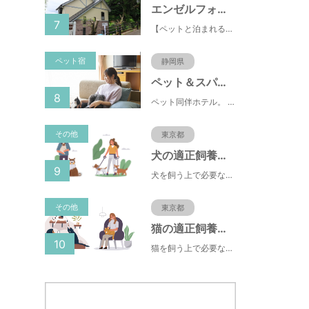
エンゼルフォレスト伊豆高原(赤沢望洋台)
7
【ペットと泊まれる】源泉かけ流し温泉付の1棟貸切別荘（自炊OK）全別荘内装リフォーム済み♪
ペット宿
静岡県
ペット＆スパホテル伊豆高原
8
ペット同伴ホテル。 快適な施設と癒しの温泉、京風懐石をご堪能ください。
その他
東京都
犬の適正飼養クイズ
9
犬を飼う上で必要な責任やマナー、健康管理について学ぶことができます。
その他
東京都
猫の適正飼養クイズ
10
猫を飼う上で必要な責任やマナー、健康管理について学ぶことができます。