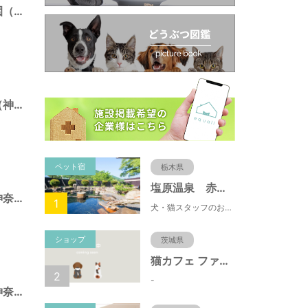
ニエ・アル記念公園（神奈川県藤沢市）
白旗廻り第三公園（神奈川県藤沢市）
ペット宿
栃木県
塩原温泉 赤沢温泉旅館
本町四丁目公園（神奈川県藤沢市）
1
犬・猫スタッフのおもてニャしが魅力のひとつ♪大自然に囲まれた隠れ家的宿で癒やしの休日を。
ショップ
茨城県
猫カフェ ファミリーズ
2
-
川名一丁目公園（神奈川県藤沢市）