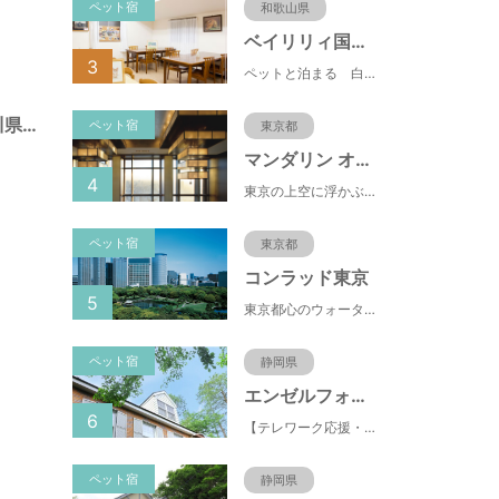
ペット宿
和歌山県
ベイリリィ国民宿舎しらゆり荘
3
ペットと泊まる 白浜温泉 ベイリリィ国民宿舎しらゆり荘
西外原公園（神奈川県藤沢市）
ペット宿
東京都
マンダリン オリエンタル 東京
4
東京の上空に浮かぶマンダリン オリエンタル 東京は、眼下にすばらしい風景が広がるラグジュアリーな5つ星ホテルです。凜とした風格ある佇まいと和モダンのスタイルに、最新鋭のテクノロジー、定評あるスパ、驚きと感動に満ちた食体験、卓越したサービスを融合させ、真心を込めてお客さまをおもてなしいたします。
ペット宿
東京都
コンラッド東京
5
東京都心のウォーターフロントに位置し、都内全域へのアクセスへも便利なコンラッド東京は、銀座や新橋へ徒歩圏内、明治神宮や浅草、六本木などの観光・ショッピングエリアにもアクセス至便。また、東京駅まで10分、羽田空港まで25分、丸の内などの主要ビジネス街へのアクセスにも優れ、ビジネスにも最適のロケーションです。
ペット宿
静岡県
エンゼルフォレスト伊豆スカイライン
6
【テレワーク応援・ペットと泊まれる】ゴルフ場隣接のまるごと貸切別荘（自炊OK）
ペット宿
静岡県