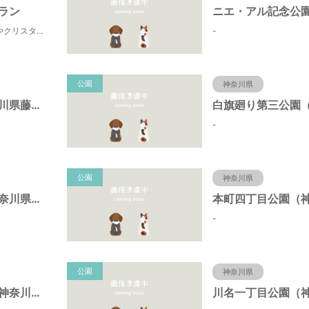
ラン
田町寄は、水源の森やクリスタルな清流 、 満天の星空などの豊かな自然に包まれ、 食や農、芸術の魅力あふれる川の里です。 ドッグランエリアを中心とした『やどりき七つ星ヴィレッジ』を ゆっくりお楽しみください。
-
公園
神奈川県
折戸公園（神奈川県藤沢市）
-
公園
神奈川県
宮ノ下公園（神奈川県藤沢市）
-
公園
神奈川県
椎名谷東公園（神奈川県藤沢市）