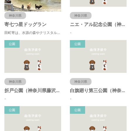
神奈川県
神奈川県
寄七つ星ドッグラン
ニエ・アル記念公園（神奈川県藤沢市）
田町寄は、水源の森やクリスタルな清流 、 満天の星空などの豊かな自然に包まれ、 食や農、芸術の魅力あふれる川の里です。 ドッグランエリアを中心とした『やどりき七つ星ヴィレッジ』を ゆっくりお楽しみください。
-
公園
公園
神奈川県
神奈川県
折戸公園（神奈川県藤沢市）
白旗廻り第三公園（神奈川県藤沢市）
-
-
公園
公園