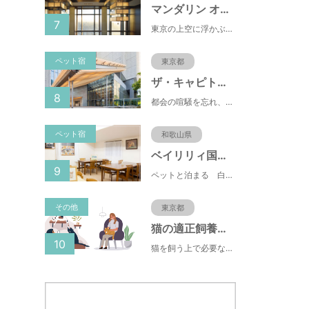
マンダリン オリエンタル 東京
7
東京の上空に浮かぶマンダリン オリエンタル 東京は、眼下にすばらしい風景が広がるラグジュアリーな5つ星ホテルです。凜とした風格ある佇まいと和モダンのスタイルに、最新鋭のテクノロジー、定評あるスパ、驚きと感動に満ちた食体験、卓越したサービスを融合させ、真心を込めてお客さまをおもてなしいたします。
ペット宿
東京都
ザ・キャピトルホテル
8
都会の喧騒を忘れ、日常から解き放たれるひとときをお約束いたします ザ・キャピトルホテル 東急の客室は14室のスイートを含む全251室がすべてが44.8m²以上ゆとりの広さ。 日本の伝統的な建築様式を取り入れ、障子や襖をしつらえた洗練された和モダンな空間が和らぎの時間を演出します。 そして窓からは、国会議事堂をはじめとする東京の街並みを見渡すパノラマビューがお楽しみいただけます。
ペット宿
和歌山県
ベイリリィ国民宿舎しらゆり荘
9
ペットと泊まる 白浜温泉 ベイリリィ国民宿舎しらゆり荘
その他
東京都
猫の適正飼養クイズ
10
猫を飼う上で必要な責任やマナー、健康管理について学ぶことができます。