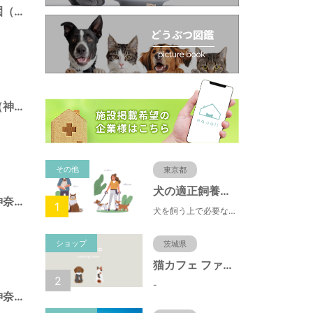
ニエ・アル記念公園（神奈川県藤沢市）
白旗廻り第三公園（神奈川県藤沢市）
その他
東京都
犬の適正飼養クイズ
本町四丁目公園（神奈川県藤沢市）
1
犬を飼う上で必要な責任やマナー、健康管理について学ぶことができます。
ショップ
茨城県
猫カフェ ファミリーズ
2
-
川名一丁目公園（神奈川県藤沢市）