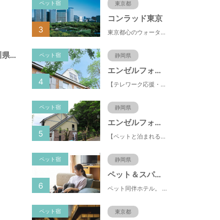
ペット宿
東京都
コンラッド東京
3
東京都心のウォーターフロントに位置し、都内全域へのアクセスへも便利なコンラッド東京は、銀座や新橋へ徒歩圏内、明治神宮や浅草、六本木などの観光・ショッピングエリアにもアクセス至便。また、東京駅まで10分、羽田空港まで25分、丸の内などの主要ビジネス街へのアクセスにも優れ、ビジネスにも最適のロケーションです。
西外原公園（神奈川県藤沢市）
ペット宿
静岡県
エンゼルフォレスト伊豆スカイライン
4
【テレワーク応援・ペットと泊まれる】ゴルフ場隣接のまるごと貸切別荘（自炊OK）
ペット宿
静岡県
エンゼルフォレスト伊豆高原(赤沢望洋台)
5
【ペットと泊まれる】源泉かけ流し温泉付の1棟貸切別荘（自炊OK）全別荘内装リフォーム済み♪
ペット宿
静岡県
ペット＆スパホテル伊豆高原
6
ペット同伴ホテル。 快適な施設と癒しの温泉、京風懐石をご堪能ください。
ペット宿
東京都