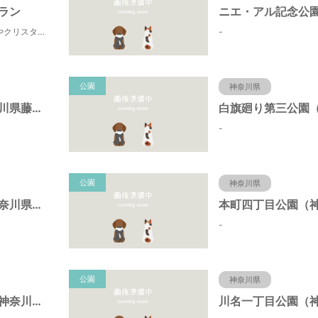
ラン
田町寄は、水源の森やクリスタルな清流 、 満天の星空などの豊かな自然に包まれ、 食や農、芸術の魅力あふれる川の里です。 ドッグランエリアを中心とした『やどりき七つ星ヴィレッジ』を ゆっくりお楽しみください。
-
公園
神奈川県
折戸公園（神奈川県藤沢市）
-
公園
神奈川県
宮ノ下公園（神奈川県藤沢市）
-
公園
神奈川県
椎名谷東公園（神奈川県藤沢市）