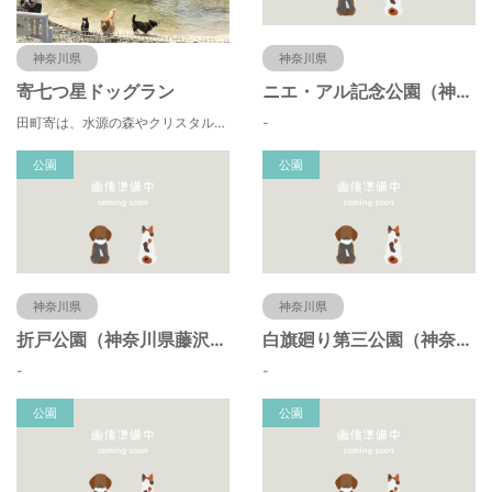
神奈川県
神奈川県
寄七つ星ドッグラン
ニエ・アル記念公園（神奈川県藤沢市）
田町寄は、水源の森やクリスタルな清流 、 満天の星空などの豊かな自然に包まれ、 食や農、芸術の魅力あふれる川の里です。 ドッグランエリアを中心とした『やどりき七つ星ヴィレッジ』を ゆっくりお楽しみください。
-
公園
公園
神奈川県
神奈川県
折戸公園（神奈川県藤沢市）
白旗廻り第三公園（神奈川県藤沢市）
-
-
公園
公園