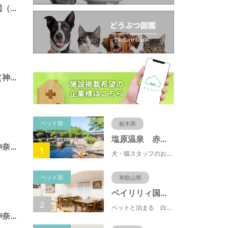
ニエ・アル記念公園（神奈川県藤沢市）
白旗廻り第三公園（神奈川県藤沢市）
ペット宿
栃木県
塩原温泉 赤沢温泉旅館
本町四丁目公園（神奈川県藤沢市）
1
犬・猫スタッフのおもてニャしが魅力のひとつ♪大自然に囲まれた隠れ家的宿で癒やしの休日を。
ペット宿
和歌山県
ベイリリィ国民宿舎しらゆり荘
2
ペットと泊まる 白浜温泉 ベイリリィ国民宿舎しらゆり荘
川名一丁目公園（神奈川県藤沢市）