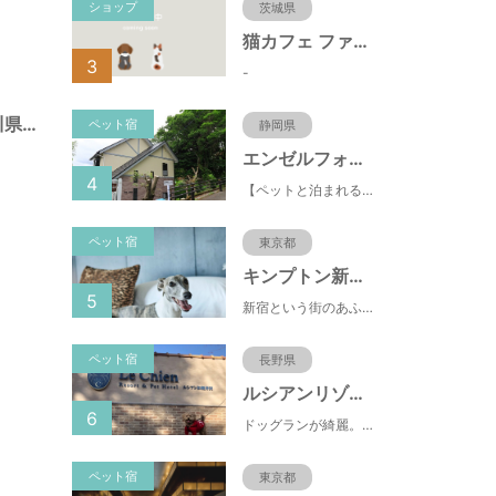
ショップ
茨城県
猫カフェ ファミリーズ
3
-
西外原公園（神奈川県藤沢市）
ペット宿
静岡県
エンゼルフォレスト伊豆高原(赤沢望洋台)
4
【ペットと泊まれる】源泉かけ流し温泉付の1棟貸切別荘（自炊OK）全別荘内装リフォーム済み♪
ペット宿
東京都
キンプトン新宿東京
5
新宿という街のあふれるエネルギーを映し出すようなライブ感のあるホテルなのに、中へと足を踏み入れれば、そこは別世界に
ペット宿
長野県
ルシアンリゾート旧軽井沢
6
ドッグランが綺麗。おもちゃが多くある。有料のドッグランなので、お客さんの質が良い。ドッグラン以外にも楽しめる場所が多い。
ペット宿
東京都