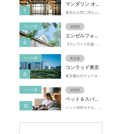
マンダリン オリエンタル 東京
7
東京の上空に浮かぶマンダリン オリエンタル 東京は、眼下にすばらしい風景が広がるラグジュアリーな5つ星ホテルです。凜とした風格ある佇まいと和モダンのスタイルに、最新鋭のテクノロジー、定評あるスパ、驚きと感動に満ちた食体験、卓越したサービスを融合させ、真心を込めてお客さまをおもてなしいたします。
ペット宿
静岡県
エンゼルフォレスト伊豆スカイライン
8
【テレワーク応援・ペットと泊まれる】ゴルフ場隣接のまるごと貸切別荘（自炊OK）
ペット宿
東京都
コンラッド東京
9
東京都心のウォーターフロントに位置し、都内全域へのアクセスへも便利なコンラッド東京は、銀座や新橋へ徒歩圏内、明治神宮や浅草、六本木などの観光・ショッピングエリアにもアクセス至便。また、東京駅まで10分、羽田空港まで25分、丸の内などの主要ビジネス街へのアクセスにも優れ、ビジネスにも最適のロケーションです。
ペット宿
静岡県
ペット＆スパホテル伊豆高原
10
ペット同伴ホテル。 快適な施設と癒しの温泉、京風懐石をご堪能ください。