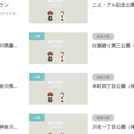
ラン
田町寄は、水源の森やクリスタルな清流 、 満天の星空などの豊かな自然に包まれ、 食や農、芸術の魅力あふれる川の里です。 ドッグランエリアを中心とした『やどりき七つ星ヴィレッジ』を ゆっくりお楽しみください。
-
公園
神奈川県
折戸公園（神奈川県藤沢市）
-
公園
神奈川県
宮ノ下公園（神奈川県藤沢市）
-
公園
神奈川県
椎名谷東公園（神奈川県藤沢市）