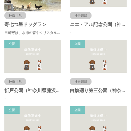
神奈川県
神奈川県
寄七つ星ドッグラン
ニエ・アル記念公園（神奈川県藤沢市）
田町寄は、水源の森やクリスタルな清流 、 満天の星空などの豊かな自然に包まれ、 食や農、芸術の魅力あふれる川の里です。 ドッグランエリアを中心とした『やどりき七つ星ヴィレッジ』を ゆっくりお楽しみください。
-
公園
公園
神奈川県
神奈川県
折戸公園（神奈川県藤沢市）
白旗廻り第三公園（神奈川県藤沢市）
-
-
公園
公園