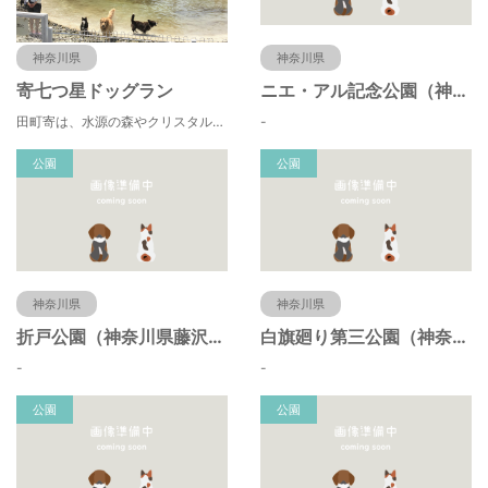
神奈川県
神奈川県
寄七つ星ドッグラン
ニエ・アル記念公園（神奈川県藤沢市）
田町寄は、水源の森やクリスタルな清流 、 満天の星空などの豊かな自然に包まれ、 食や農、芸術の魅力あふれる川の里です。 ドッグランエリアを中心とした『やどりき七つ星ヴィレッジ』を ゆっくりお楽しみください。
-
公園
公園
神奈川県
神奈川県
折戸公園（神奈川県藤沢市）
白旗廻り第三公園（神奈川県藤沢市）
-
-
公園
公園