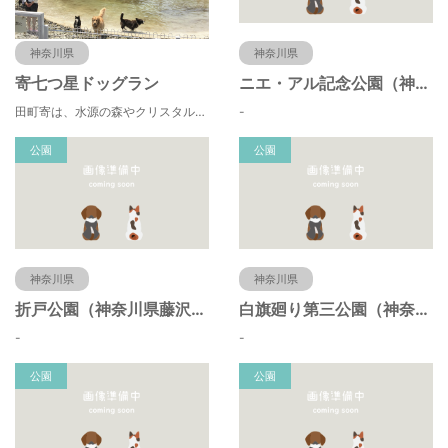
神奈川県
神奈川県
寄七つ星ドッグラン
ニエ・アル記念公園（神奈川県藤沢市）
田町寄は、水源の森やクリスタルな清流 、 満天の星空などの豊かな自然に包まれ、 食や農、芸術の魅力あふれる川の里です。 ドッグランエリアを中心とした『やどりき七つ星ヴィレッジ』を ゆっくりお楽しみください。
-
公園
公園
神奈川県
神奈川県
折戸公園（神奈川県藤沢市）
白旗廻り第三公園（神奈川県藤沢市）
-
-
公園
公園