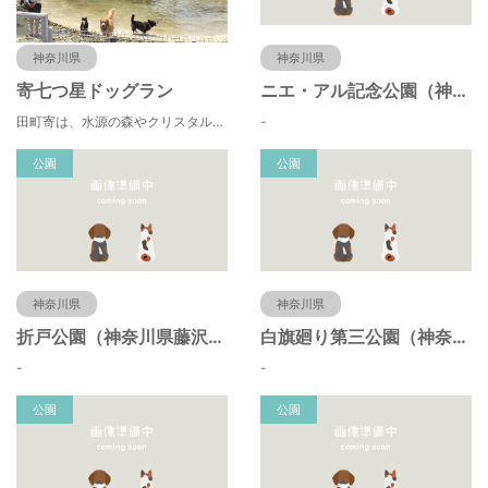
神奈川県
神奈川県
寄七つ星ドッグラン
ニエ・アル記念公園（神奈川県藤沢市）
田町寄は、水源の森やクリスタルな清流 、 満天の星空などの豊かな自然に包まれ、 食や農、芸術の魅力あふれる川の里です。 ドッグランエリアを中心とした『やどりき七つ星ヴィレッジ』を ゆっくりお楽しみください。
-
公園
公園
神奈川県
神奈川県
折戸公園（神奈川県藤沢市）
白旗廻り第三公園（神奈川県藤沢市）
-
-
公園
公園