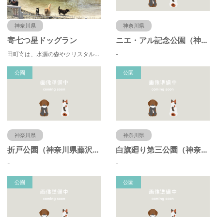
神奈川県
神奈川県
寄七つ星ドッグラン
ニエ・アル記念公園（神奈川県藤沢市）
田町寄は、水源の森やクリスタルな清流 、 満天の星空などの豊かな自然に包まれ、 食や農、芸術の魅力あふれる川の里です。 ドッグランエリアを中心とした『やどりき七つ星ヴィレッジ』を ゆっくりお楽しみください。
-
公園
公園
神奈川県
神奈川県
折戸公園（神奈川県藤沢市）
白旗廻り第三公園（神奈川県藤沢市）
-
-
公園
公園