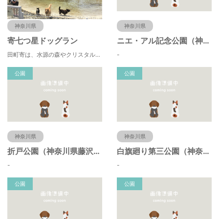
神奈川県
神奈川県
寄七つ星ドッグラン
ニエ・アル記念公園（神奈川県藤沢市）
田町寄は、水源の森やクリスタルな清流 、 満天の星空などの豊かな自然に包まれ、 食や農、芸術の魅力あふれる川の里です。 ドッグランエリアを中心とした『やどりき七つ星ヴィレッジ』を ゆっくりお楽しみください。
-
公園
公園
神奈川県
神奈川県
折戸公園（神奈川県藤沢市）
白旗廻り第三公園（神奈川県藤沢市）
-
-
公園
公園