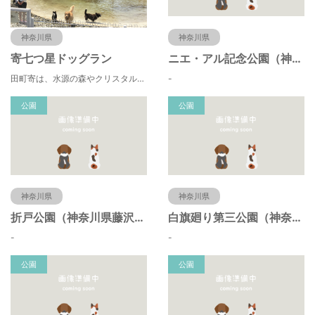
神奈川県
神奈川県
寄七つ星ドッグラン
ニエ・アル記念公園（神奈川県藤沢市）
田町寄は、水源の森やクリスタルな清流 、 満天の星空などの豊かな自然に包まれ、 食や農、芸術の魅力あふれる川の里です。 ドッグランエリアを中心とした『やどりき七つ星ヴィレッジ』を ゆっくりお楽しみください。
-
公園
公園
神奈川県
神奈川県
折戸公園（神奈川県藤沢市）
白旗廻り第三公園（神奈川県藤沢市）
-
-
公園
公園