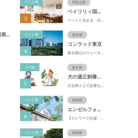
ペット宿
和歌山県
ベイリリィ国民宿舎しらゆり荘
3
ペットと泊まる 白浜温泉 ベイリリィ国民宿舎しらゆり荘
西外原公園（神奈川県藤沢市）
ペット宿
東京都
コンラッド東京
4
東京都心のウォーターフロントに位置し、都内全域へのアクセスへも便利なコンラッド東京は、銀座や新橋へ徒歩圏内、明治神宮や浅草、六本木などの観光・ショッピングエリアにもアクセス至便。また、東京駅まで10分、羽田空港まで25分、丸の内などの主要ビジネス街へのアクセスにも優れ、ビジネスにも最適のロケーションです。
その他
東京都
犬の適正飼養クイズ
5
犬を飼う上で必要な責任やマナー、健康管理について学ぶことができます。
ペット宿
静岡県
エンゼルフォレスト伊豆スカイライン
6
【テレワーク応援・ペットと泊まれる】ゴルフ場隣接のまるごと貸切別荘（自炊OK）
ペット宿
静岡県