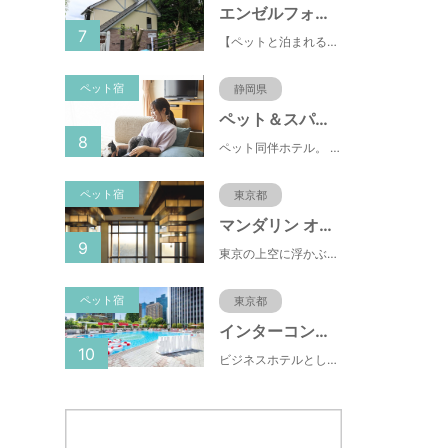
エンゼルフォレスト伊豆高原(赤沢望洋台)
7
【ペットと泊まれる】源泉かけ流し温泉付の1棟貸切別荘（自炊OK）全別荘内装リフォーム済み♪
ペット宿
静岡県
ペット＆スパホテル伊豆高原
8
ペット同伴ホテル。 快適な施設と癒しの温泉、京風懐石をご堪能ください。
ペット宿
東京都
マンダリン オリエンタル 東京
9
東京の上空に浮かぶマンダリン オリエンタル 東京は、眼下にすばらしい風景が広がるラグジュアリーな5つ星ホテルです。凜とした風格ある佇まいと和モダンのスタイルに、最新鋭のテクノロジー、定評あるスパ、驚きと感動に満ちた食体験、卓越したサービスを融合させ、真心を込めてお客さまをおもてなしいたします。
ペット宿
東京都
インターコンチネンタル東京ベイ
10
ビジネスホテルとして有名な東横INN(東横イン)がペットと一緒に泊まれるプランをスタートしました。東横INNは、ペット専用Instagramもスタートしており、飼い主の間で話題になっています。