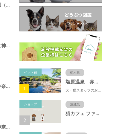
ニエ・アル記念公園（神奈川県藤沢市）
白旗廻り第三公園（神奈川県藤沢市）
ペット宿
栃木県
塩原温泉 赤沢温泉旅館
本町四丁目公園（神奈川県藤沢市）
1
犬・猫スタッフのおもてニャしが魅力のひとつ♪大自然に囲まれた隠れ家的宿で癒やしの休日を。
ショップ
茨城県
猫カフェ ファミリーズ
2
-
川名一丁目公園（神奈川県藤沢市）