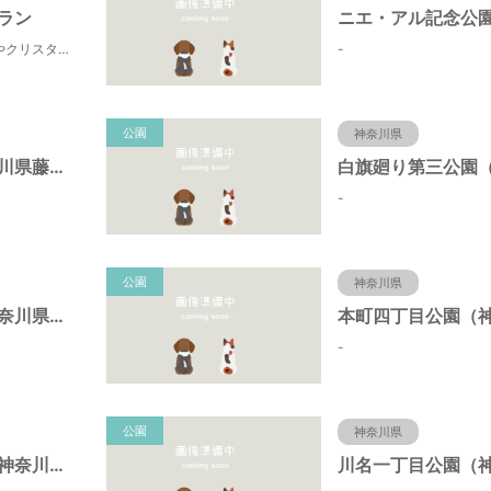
ラン
田町寄は、水源の森やクリスタルな清流 、 満天の星空などの豊かな自然に包まれ、 食や農、芸術の魅力あふれる川の里です。 ドッグランエリアを中心とした『やどりき七つ星ヴィレッジ』を ゆっくりお楽しみください。
-
公園
神奈川県
折戸公園（神奈川県藤沢市）
-
公園
神奈川県
宮ノ下公園（神奈川県藤沢市）
-
公園
神奈川県
椎名谷東公園（神奈川県藤沢市）