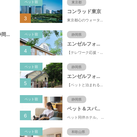
ペット宿
東京都
コンラッド東京
3
東京都心のウォーターフロントに位置し、都内全域へのアクセスへも便利なコンラッド東京は、銀座や新橋へ徒歩圏内、明治神宮や浅草、六本木などの観光・ショッピングエリアにもアクセス至便。また、東京駅まで10分、羽田空港まで25分、丸の内などの主要ビジネス街へのアクセスにも優れ、ビジネスにも最適のロケーションです。
諏訪町第１公園（静岡県静岡市）
ペット宿
静岡県
エンゼルフォレスト伊豆スカイライン
4
【テレワーク応援・ペットと泊まれる】ゴルフ場隣接のまるごと貸切別荘（自炊OK）
ペット宿
静岡県
エンゼルフォレスト伊豆高原(赤沢望洋台)
5
【ペットと泊まれる】源泉かけ流し温泉付の1棟貸切別荘（自炊OK）全別荘内装リフォーム済み♪
ペット宿
静岡県
ペット＆スパホテル伊豆高原
6
ペット同伴ホテル。 快適な施設と癒しの温泉、京風懐石をご堪能ください。
ペット宿
和歌山県