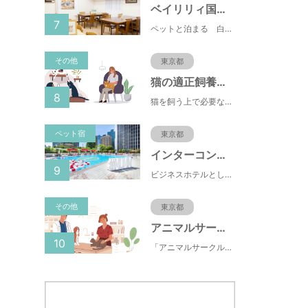
ベイリリィ国民宿舎しらゆり荘
7
ペットと泊まる 白浜温泉 ベイリリィ国民宿舎しらゆり荘
その他
東京都
猫の適正飼養クイズ
8
猫を飼う上で必要な責任やマナー、健康管理について学ぶことができます。
ペット宿
東京都
インターコンチネンタル東京ベイ
9
ビジネスホテルとして有名な東横INN(東横イン)がペットと一緒に泊まれるプランをスタートしました。東横INNは、ペット専用Instagramもスタートしており、飼い主の間で話題になっています。
その他
東京都
アニマルサークル
10
「アニマルサークル」は、簡単な質問に答えることで、自身のウェルビーイングの状態を診断し、ペットとの関係性や生活環境改善のヒントを提供するオンラインサービスです。日々の生活に潜むストレスや孤独感を見える化し、ペットとの生活を通じて、心と体の健康づくりに役立てていただくことを目指しています。