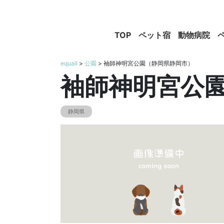
TOP
ペット宿
動物病院
equall
>
公園
> 袖師神明宮公園（静岡県静岡市）
袖師神明宮公
静岡県