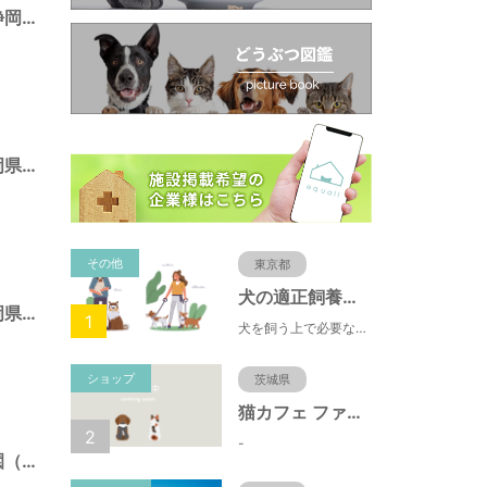
池田東静岡公園（静岡県静岡市）
広野海浜公園（静岡県静岡市）
その他
東京都
犬の適正飼養クイズ
みはらし公園（静岡県静岡市）
1
犬を飼う上で必要な責任やマナー、健康管理について学ぶことができます。
ショップ
茨城県
猫カフェ ファミリーズ
2
-
とめだしひがし公園（静岡県静岡市）