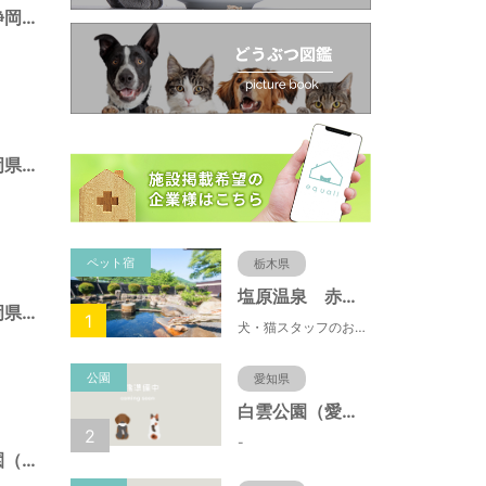
池田東静岡公園（静岡県静岡市）
広野海浜公園（静岡県静岡市）
ペット宿
栃木県
塩原温泉 赤沢温泉旅館
みはらし公園（静岡県静岡市）
1
犬・猫スタッフのおもてニャしが魅力のひとつ♪大自然に囲まれた隠れ家的宿で癒やしの休日を。
公園
愛知県
白雲公園（愛知県名古屋市）
2
-
とめだしひがし公園（静岡県静岡市）