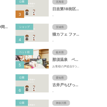
公園
北海道
日吉第18街区公園（北海道函館市）
3
-
諏訪町第１公園（静岡県静岡市）
ショップ
茨城県
猫カフェ ファミリーズ
4
-
ペット宿
栃木県
那須温泉 ペット＆スパホテル 那須ワン
5
お客様の声総合5つ星■1日限定４組貸切風呂■室内ドッグランあり♪
公園
愛知県
古井戸ちびっ子広場（愛知県大府市）
6
-
公園
神奈川県