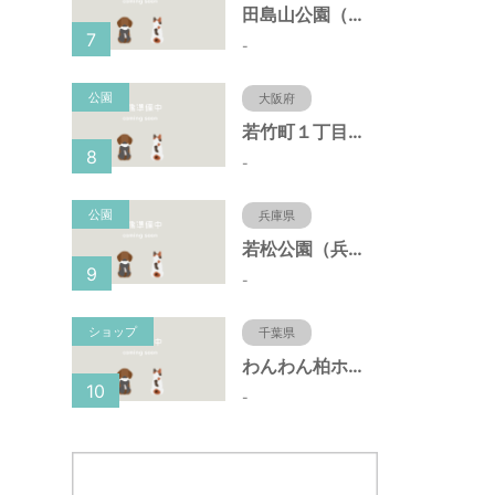
田島山公園（神奈川県藤沢市）
7
-
公園
大阪府
若竹町１丁目第３公園（大阪府豊中市）
8
-
公園
兵庫県
若松公園（兵庫県神戸市）
9
-
ショップ
千葉県
わんわん柏ホームビレッジ（老犬ホーム・老犬ホテル）
10
-