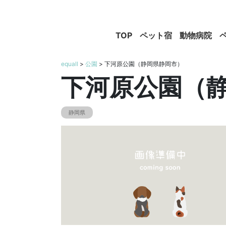
TOP
ペット宿
動物病院
equall
>
公園
> 下河原公園（静岡県静岡市）
下河原公園（
静岡県