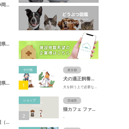
池田東静岡公園（静岡県静岡市）
広野海浜公園（静岡県静岡市）
その他
東京都
犬の適正飼養クイズ
みはらし公園（静岡県静岡市）
1
犬を飼う上で必要な責任やマナー、健康管理について学ぶことができます。
ショップ
茨城県
猫カフェ ファミリーズ
2
-
とめだしひがし公園（静岡県静岡市）