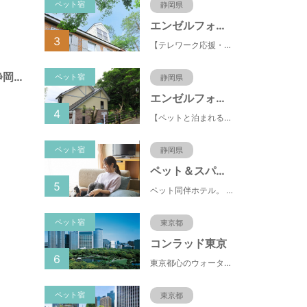
ペット宿
静岡県
エンゼルフォレスト伊豆スカイライン
3
【テレワーク応援・ペットと泊まれる】ゴルフ場隣接のまるごと貸切別荘（自炊OK）
諏訪町第１公園（静岡県静岡市）
ペット宿
静岡県
エンゼルフォレスト伊豆高原(赤沢望洋台)
4
【ペットと泊まれる】源泉かけ流し温泉付の1棟貸切別荘（自炊OK）全別荘内装リフォーム済み♪
ペット宿
静岡県
ペット＆スパホテル伊豆高原
5
ペット同伴ホテル。 快適な施設と癒しの温泉、京風懐石をご堪能ください。
ペット宿
東京都
コンラッド東京
6
東京都心のウォーターフロントに位置し、都内全域へのアクセスへも便利なコンラッド東京は、銀座や新橋へ徒歩圏内、明治神宮や浅草、六本木などの観光・ショッピングエリアにもアクセス至便。また、東京駅まで10分、羽田空港まで25分、丸の内などの主要ビジネス街へのアクセスにも優れ、ビジネスにも最適のロケーションです。
ペット宿
東京都