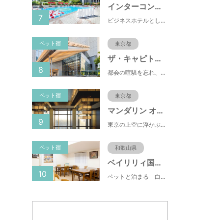
インターコンチネンタル東京ベイ
7
ビジネスホテルとして有名な東横INN(東横イン)がペットと一緒に泊まれるプランをスタートしました。東横INNは、ペット専用Instagramもスタートしており、飼い主の間で話題になっています。
ペット宿
東京都
ザ・キャピトルホテル
8
都会の喧騒を忘れ、日常から解き放たれるひとときをお約束いたします ザ・キャピトルホテル 東急の客室は14室のスイートを含む全251室がすべてが44.8m²以上ゆとりの広さ。 日本の伝統的な建築様式を取り入れ、障子や襖をしつらえた洗練された和モダンな空間が和らぎの時間を演出します。 そして窓からは、国会議事堂をはじめとする東京の街並みを見渡すパノラマビューがお楽しみいただけます。
ペット宿
東京都
マンダリン オリエンタル 東京
9
東京の上空に浮かぶマンダリン オリエンタル 東京は、眼下にすばらしい風景が広がるラグジュアリーな5つ星ホテルです。凜とした風格ある佇まいと和モダンのスタイルに、最新鋭のテクノロジー、定評あるスパ、驚きと感動に満ちた食体験、卓越したサービスを融合させ、真心を込めてお客さまをおもてなしいたします。
ペット宿
和歌山県
ベイリリィ国民宿舎しらゆり荘
10
ペットと泊まる 白浜温泉 ベイリリィ国民宿舎しらゆり荘