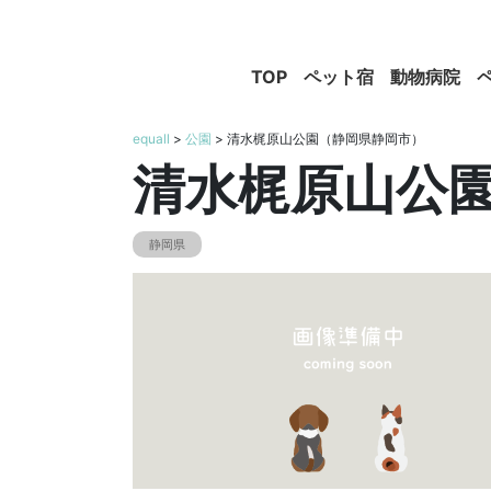
TOP
ペット宿
動物病院
equall
>
公園
> 清水梶原山公園（静岡県静岡市）
清水梶原山公
静岡県