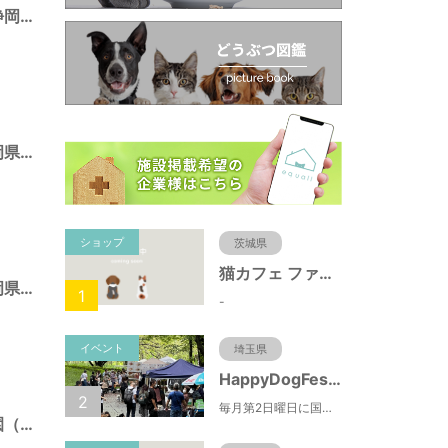
池田東静岡公園（静岡県静岡市）
広野海浜公園（静岡県静岡市）
ショップ
茨城県
猫カフェ ファミリーズ
みはらし公園（静岡県静岡市）
1
-
イベント
埼玉県
HappyDogFesta(ハッピードッグフェスタ)
2
毎月第2日曜日に国営武蔵丘陵森林公園で開催されるドッグイベント。森林公園北口からドッグランまでの園路にお買い物ブースやキッチンカーが出店するほか、わんちゃんのしつけ教室やゲーム大会などの参加型コンテンツもあります。（参加料無料）
とめだしひがし公園（静岡県静岡市）