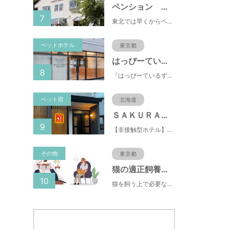
ペンション おもちゃばこ
7
東北では早くからペット歓迎の宿として人気。リピーター多い安心宿♪夕食は米沢牛と季節野菜を楽しめます。
ペットホテル
東京都
はっぴーているずdogs room府中店
8
『はっぴーているず』には《Happy tales：幸せな物語》と《Happy tails》という2つの意味があります。 はっぴーているずdogs roomのスタッフはドッグライフカウンセラーやドッグインストラクター、愛玩動物飼養管理士の資格を有する犬の専門家です
ペット宿
北海道
ＳＡＫＵＲＡ定山渓 膳
9
【非接触型ホテル】最大10名様まで利用可能！ご家族利用も大歓迎！小さいお子様連れでも安心♪
その他
東京都
猫の適正飼養クイズ
10
猫を飼う上で必要な責任やマナー、健康管理について学ぶことができます。