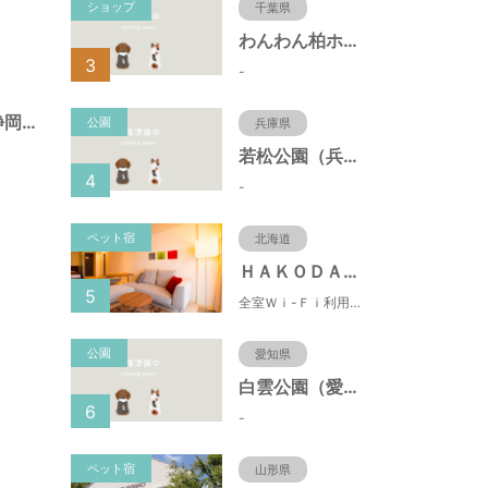
ショップ
千葉県
わんわん柏ホームビレッジ（老犬ホーム・老犬ホテル）
3
-
諏訪町第１公園（静岡県静岡市）
公園
兵庫県
若松公園（兵庫県神戸市）
4
-
ペット宿
北海道
ＨＡＫＯＤＡＴＥ 男爵倶楽部 ＨＯＴＥＬ＆ＲＥＳＯＲＴＳ
5
全室Ｗｉ-Ｆｉ利用可能！朝市まで徒歩1分という好立地の都市型リゾートホテル。バルコニー・キッチン付！
公園
愛知県
白雲公園（愛知県名古屋市）
6
-
ペット宿
山形県