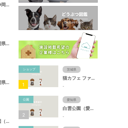
池田東静岡公園（静岡県静岡市）
広野海浜公園（静岡県静岡市）
ショップ
茨城県
猫カフェ ファミリーズ
みはらし公園（静岡県静岡市）
1
-
公園
愛知県
白雲公園（愛知県名古屋市）
2
-
とめだしひがし公園（静岡県静岡市）