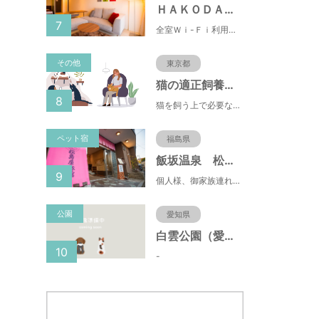
ＨＡＫＯＤＡＴＥ 男爵倶楽部 ＨＯＴＥＬ＆ＲＥＳＯＲＴＳ
7
全室Ｗｉ-Ｆｉ利用可能！朝市まで徒歩1分という好立地の都市型リゾートホテル。バルコニー・キッチン付！
その他
東京都
猫の適正飼養クイズ
8
猫を飼う上で必要な責任やマナー、健康管理について学ぶことができます。
ペット宿
福島県
飯坂温泉 松島屋旅舘
9
個人様、御家族連れ様大歓迎。夕朝食共お部屋でゆっくりと。
公園
愛知県
白雲公園（愛知県名古屋市）
10
-