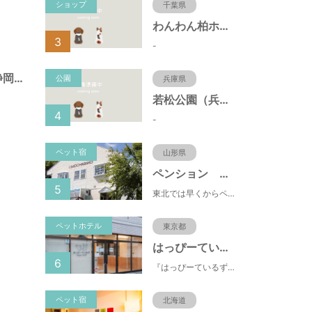
ショップ
千葉県
わんわん柏ホームビレッジ（老犬ホーム・老犬ホテル）
3
-
諏訪町第１公園（静岡県静岡市）
公園
兵庫県
若松公園（兵庫県神戸市）
4
-
ペット宿
山形県
ペンション おもちゃばこ
5
東北では早くからペット歓迎の宿として人気。リピーター多い安心宿♪夕食は米沢牛と季節野菜を楽しめます。
ペットホテル
東京都
はっぴーているずdogs room府中店
6
『はっぴーているず』には《Happy tales：幸せな物語》と《Happy tails》という2つの意味があります。 はっぴーているずdogs roomのスタッフはドッグライフカウンセラーやドッグインストラクター、愛玩動物飼養管理士の資格を有する犬の専門家です
ペット宿
北海道