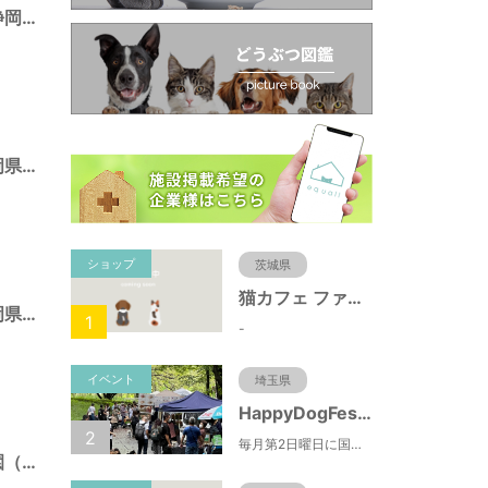
池田東静岡公園（静岡県静岡市）
広野海浜公園（静岡県静岡市）
ショップ
茨城県
猫カフェ ファミリーズ
みはらし公園（静岡県静岡市）
1
-
イベント
埼玉県
HappyDogFesta(ハッピードッグフェスタ)
2
毎月第2日曜日に国営武蔵丘陵森林公園で開催されるドッグイベント。森林公園北口からドッグランまでの園路にお買い物ブースやキッチンカーが出店するほか、わんちゃんのしつけ教室やゲーム大会などの参加型コンテンツもあります。（参加料無料）
とめだしひがし公園（静岡県静岡市）