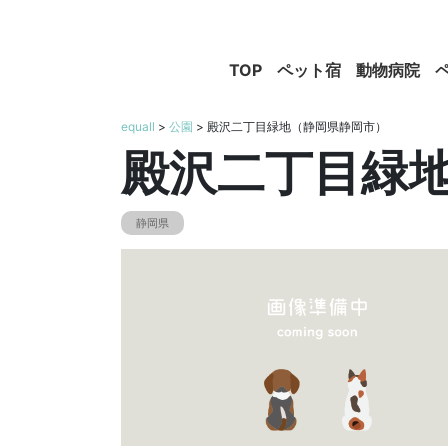
TOP
ペット宿
動物病院
equall
>
公園
> 殿沢二丁目緑地（静岡県静岡市）
殿沢二丁目緑
静岡県