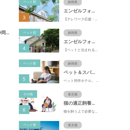
ペット宿
静岡県
エンゼルフォレスト伊豆スカイライン
3
【テレワーク応援・ペットと泊まれる】ゴルフ場隣接のまるごと貸切別荘（自炊OK）
諏訪町第１公園（静岡県静岡市）
ペット宿
静岡県
エンゼルフォレスト伊豆高原(赤沢望洋台)
4
【ペットと泊まれる】源泉かけ流し温泉付の1棟貸切別荘（自炊OK）全別荘内装リフォーム済み♪
ペット宿
静岡県
ペット＆スパホテル伊豆高原
5
ペット同伴ホテル。 快適な施設と癒しの温泉、京風懐石をご堪能ください。
その他
東京都
猫の適正飼養クイズ
6
猫を飼う上で必要な責任やマナー、健康管理について学ぶことができます。
ペット宿
東京都