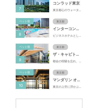
コンラッド東京
7
東京都心のウォーターフロントに位置し、都内全域へのアクセスへも便利なコンラッド東京は、銀座や新橋へ徒歩圏内、明治神宮や浅草、六本木などの観光・ショッピングエリアにもアクセス至便。また、東京駅まで10分、羽田空港まで25分、丸の内などの主要ビジネス街へのアクセスにも優れ、ビジネスにも最適のロケーションです。
ペット宿
東京都
インターコンチネンタル東京ベイ
8
ビジネスホテルとして有名な東横INN(東横イン)がペットと一緒に泊まれるプランをスタートしました。東横INNは、ペット専用Instagramもスタートしており、飼い主の間で話題になっています。
ペット宿
東京都
ザ・キャピトルホテル
9
都会の喧騒を忘れ、日常から解き放たれるひとときをお約束いたします ザ・キャピトルホテル 東急の客室は14室のスイートを含む全251室がすべてが44.8m²以上ゆとりの広さ。 日本の伝統的な建築様式を取り入れ、障子や襖をしつらえた洗練された和モダンな空間が和らぎの時間を演出します。 そして窓からは、国会議事堂をはじめとする東京の街並みを見渡すパノラマビューがお楽しみいただけます。
ペット宿
東京都
マンダリン オリエンタル 東京
10
東京の上空に浮かぶマンダリン オリエンタル 東京は、眼下にすばらしい風景が広がるラグジュアリーな5つ星ホテルです。凜とした風格ある佇まいと和モダンのスタイルに、最新鋭のテクノロジー、定評あるスパ、驚きと感動に満ちた食体験、卓越したサービスを融合させ、真心を込めてお客さまをおもてなしいたします。