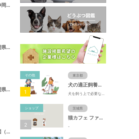
池田東静岡公園（静岡県静岡市）
広野海浜公園（静岡県静岡市）
その他
東京都
犬の適正飼養クイズ
みはらし公園（静岡県静岡市）
1
犬を飼う上で必要な責任やマナー、健康管理について学ぶことができます。
ショップ
茨城県
猫カフェ ファミリーズ
2
-
とめだしひがし公園（静岡県静岡市）