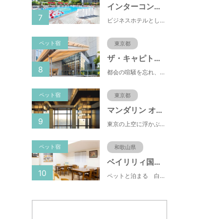
インターコンチネンタル東京ベイ
7
ビジネスホテルとして有名な東横INN(東横イン)がペットと一緒に泊まれるプランをスタートしました。東横INNは、ペット専用Instagramもスタートしており、飼い主の間で話題になっています。
ペット宿
東京都
ザ・キャピトルホテル
8
都会の喧騒を忘れ、日常から解き放たれるひとときをお約束いたします ザ・キャピトルホテル 東急の客室は14室のスイートを含む全251室がすべてが44.8m²以上ゆとりの広さ。 日本の伝統的な建築様式を取り入れ、障子や襖をしつらえた洗練された和モダンな空間が和らぎの時間を演出します。 そして窓からは、国会議事堂をはじめとする東京の街並みを見渡すパノラマビューがお楽しみいただけます。
ペット宿
東京都
マンダリン オリエンタル 東京
9
東京の上空に浮かぶマンダリン オリエンタル 東京は、眼下にすばらしい風景が広がるラグジュアリーな5つ星ホテルです。凜とした風格ある佇まいと和モダンのスタイルに、最新鋭のテクノロジー、定評あるスパ、驚きと感動に満ちた食体験、卓越したサービスを融合させ、真心を込めてお客さまをおもてなしいたします。
ペット宿
和歌山県
ベイリリィ国民宿舎しらゆり荘
10
ペットと泊まる 白浜温泉 ベイリリィ国民宿舎しらゆり荘