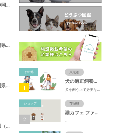
池田東静岡公園（静岡県静岡市）
広野海浜公園（静岡県静岡市）
その他
東京都
犬の適正飼養クイズ
みはらし公園（静岡県静岡市）
1
犬を飼う上で必要な責任やマナー、健康管理について学ぶことができます。
ショップ
茨城県
猫カフェ ファミリーズ
2
-
とめだしひがし公園（静岡県静岡市）