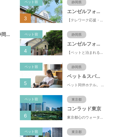
ペット宿
静岡県
エンゼルフォレスト伊豆スカイライン
3
【テレワーク応援・ペットと泊まれる】ゴルフ場隣接のまるごと貸切別荘（自炊OK）
諏訪町第１公園（静岡県静岡市）
ペット宿
静岡県
エンゼルフォレスト伊豆高原(赤沢望洋台)
4
【ペットと泊まれる】源泉かけ流し温泉付の1棟貸切別荘（自炊OK）全別荘内装リフォーム済み♪
ペット宿
静岡県
ペット＆スパホテル伊豆高原
5
ペット同伴ホテル。 快適な施設と癒しの温泉、京風懐石をご堪能ください。
ペット宿
東京都
コンラッド東京
6
東京都心のウォーターフロントに位置し、都内全域へのアクセスへも便利なコンラッド東京は、銀座や新橋へ徒歩圏内、明治神宮や浅草、六本木などの観光・ショッピングエリアにもアクセス至便。また、東京駅まで10分、羽田空港まで25分、丸の内などの主要ビジネス街へのアクセスにも優れ、ビジネスにも最適のロケーションです。
ペット宿
東京都