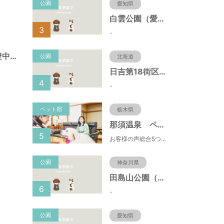
公園
愛知県
白雲公園（愛知県名古屋市）
3
-
幸町遊園（大阪府豊中市）
公園
北海道
日吉第18街区公園（北海道函館市）
4
-
ペット宿
栃木県
那須温泉 ペット＆スパホテル 那須ワン
5
お客様の声総合5つ星■1日限定４組貸切風呂■室内ドッグランあり♪
公園
神奈川県
田島山公園（神奈川県藤沢市）
6
-
公園
愛知県