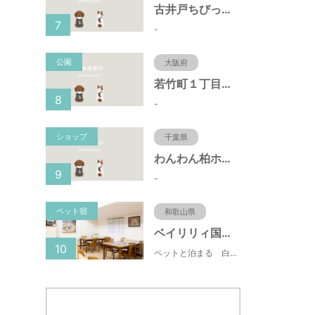
古井戸ちびっ子広場（愛知県大府市）
7
-
公園
大阪府
若竹町１丁目第３公園（大阪府豊中市）
8
-
ショップ
千葉県
わんわん柏ホームビレッジ（老犬ホーム・老犬ホテル）
9
-
ペット宿
和歌山県
ベイリリィ国民宿舎しらゆり荘
10
ペットと泊まる 白浜温泉 ベイリリィ国民宿舎しらゆり荘