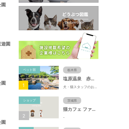
公園
童遊園
ペット宿
栃木県
塩原温泉 赤沢温泉旅館
公園
1
犬・猫スタッフのおもてニャしが魅力のひとつ♪大自然に囲まれた隠れ家的宿で癒やしの休日を。
ショップ
茨城県
猫カフェ ファミリーズ
2
-
公園