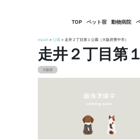
TOP
ペット宿
動物病院
equall
>
公園
> 走井２丁目第１公園（大阪府豊中市）
走井２丁目第
大阪府