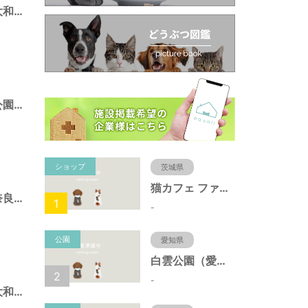
城跡公園（奈良県大和郡山市）
千日町第３号児童公園（奈良県大和郡山市）
ショップ
茨城県
猫カフェ ファミリーズ
ハートフル公園（奈良県大和郡山市）
1
-
公園
愛知県
白雲公園（愛知県名古屋市）
2
-
柳町公園（奈良県大和郡山市）