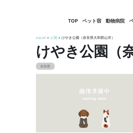
TOP
ペット宿
動物病院
equall
>
公園
> けやき公園（奈良県大和郡山市）
けやき公園（
奈良県