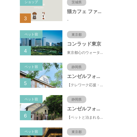
ショップ
茨城県
猫カフェ ファミリーズ
3
-
ペット宿
東京都
コンラッド東京
4
東京都心のウォーターフロントに位置し、都内全域へのアクセスへも便利なコンラッド東京は、銀座や新橋へ徒歩圏内、明治神宮や浅草、六本木などの観光・ショッピングエリアにもアクセス至便。また、東京駅まで10分、羽田空港まで25分、丸の内などの主要ビジネス街へのアクセスにも優れ、ビジネスにも最適のロケーションです。
ペット宿
静岡県
エンゼルフォレスト伊豆スカイライン
5
【テレワーク応援・ペットと泊まれる】ゴルフ場隣接のまるごと貸切別荘（自炊OK）
ペット宿
静岡県
エンゼルフォレスト伊豆高原(赤沢望洋台)
6
【ペットと泊まれる】源泉かけ流し温泉付の1棟貸切別荘（自炊OK）全別荘内装リフォーム済み♪
ペット宿
東京都