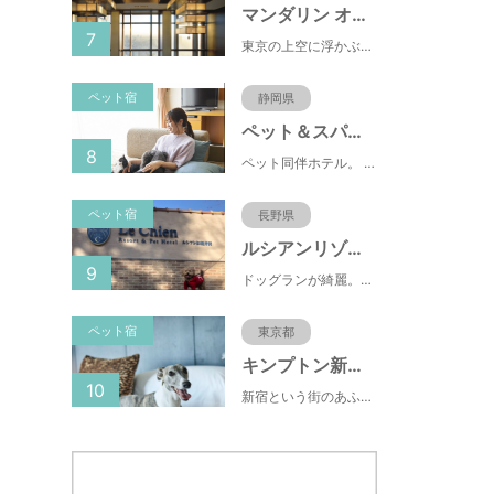
マンダリン オリエンタル 東京
7
東京の上空に浮かぶマンダリン オリエンタル 東京は、眼下にすばらしい風景が広がるラグジュアリーな5つ星ホテルです。凜とした風格ある佇まいと和モダンのスタイルに、最新鋭のテクノロジー、定評あるスパ、驚きと感動に満ちた食体験、卓越したサービスを融合させ、真心を込めてお客さまをおもてなしいたします。
ペット宿
静岡県
ペット＆スパホテル伊豆高原
8
ペット同伴ホテル。 快適な施設と癒しの温泉、京風懐石をご堪能ください。
ペット宿
長野県
ルシアンリゾート旧軽井沢
9
ドッグランが綺麗。おもちゃが多くある。有料のドッグランなので、お客さんの質が良い。ドッグラン以外にも楽しめる場所が多い。
ペット宿
東京都
キンプトン新宿東京
10
新宿という街のあふれるエネルギーを映し出すようなライブ感のあるホテルなのに、中へと足を踏み入れれば、そこは別世界に