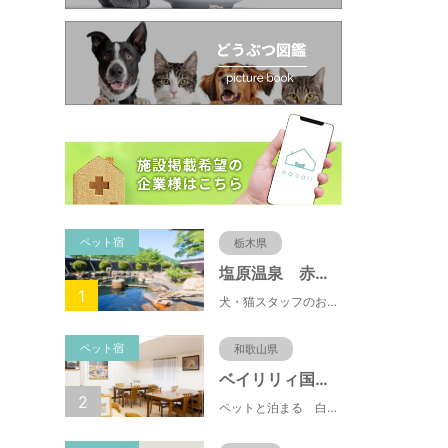
ペット宿
栃木県
塩原温泉 赤沢温泉旅館
1
犬・猫スタッフのおもてニャしが魅力のひとつ♪大自然に囲まれた隠れ家的宿で癒やしの休日を。
ペット宿
和歌山県
ベイリリィ国民宿舎しらゆり荘
2
ペットと泊まる 白浜温泉 ベイリリィ国民宿舎しらゆり荘