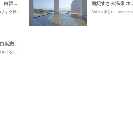
ペットと泊まる 白浜温泉 ベイリリィ国民宿舎しらゆり荘
ペットと一緒に泊まれます☆新鮮な海鮮料理とすべすべ美肌になる温泉が自慢です！
In the Outdoor白浜志原海岸
敷地は手つかずの自然を守るための「国立公園」志原海岸の一部であり、地球のダイナミズムを感じる巨大洞窟「鳥毛洞窟」に最もアクセスしやすい場所に立地します。雄大な自然に囲まれる場所でラグジュアリーなサービスをお届けします。他では味わえないちょっぴりワイルドな体験をお楽しみください