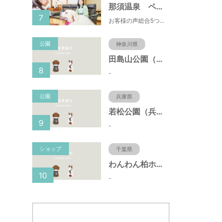
那須温泉 ペット＆スパホテル 那須ワン
7
お客様の声総合5つ星■1日限定４組貸切風呂■室内ドッグランあり♪
公園
神奈川県
田島山公園（神奈川県藤沢市）
8
-
公園
兵庫県
若松公園（兵庫県神戸市）
9
-
ショップ
千葉県
わんわん柏ホームビレッジ（老犬ホーム・老犬ホテル）
10
-