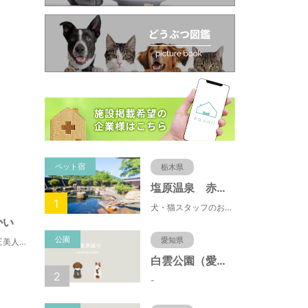
ペット宿
栃木県
塩原温泉 赤沢温泉旅館
1
犬・猫スタッフのおもてニャしが魅力のひとつ♪大自然に囲まれた隠れ家的宿で癒やしの休日を。
かい
公園
愛知県
日高川を眺めながら日本三美人湯満喫。美味料理で心を癒す休日を
白雲公園（愛知県名古屋市）
2
-