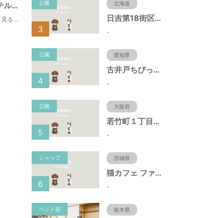
公園
北海道
南紀すさみ温泉 ホテルベルヴェデーレ
日吉第18街区公園（北海道函館市）
Belle = 美しい vedere = 見る 二つの合成語で名づけられたリゾートホテル
3
-
公園
愛知県
古井戸ちびっ子広場（愛知県大府市）
4
-
公園
大阪府
若竹町１丁目第３公園（大阪府豊中市）
5
-
ショップ
茨城県
猫カフェ ファミリーズ
6
-
ペット宿
栃木県