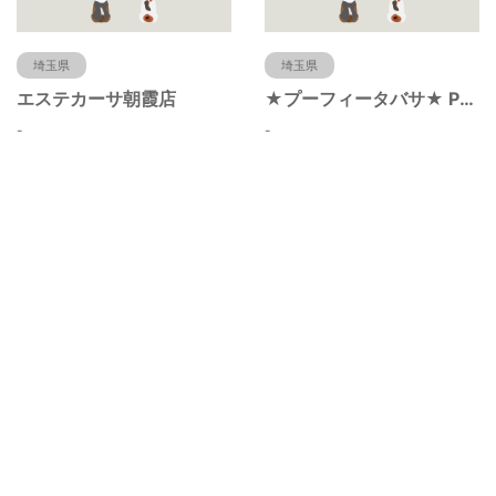
埼玉県
埼玉県
エステカーサ朝霞店
★プーフィータバサ★ Poofy Thavasa ★ 【蕨市・川口市・戸田市・浦和】
-
-