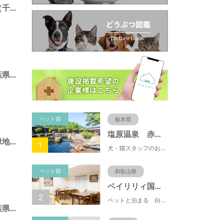
三輪野山７号緑地（千葉県流山市）
初石１号緑地（千葉県流山市）
ペット宿
栃木県
塩原温泉 赤沢温泉旅館
江戸川台西４丁目緑地（千葉県流山市）
1
犬・猫スタッフのおもてニャしが魅力のひとつ♪大自然に囲まれた隠れ家的宿で癒やしの休日を。
ペット宿
和歌山県
ベイリリィ国民宿舎しらゆり荘
2
ペットと泊まる 白浜温泉 ベイリリィ国民宿舎しらゆり荘
初石８号公園（千葉県流山市）