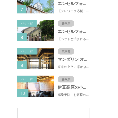
エンゼルフォレスト伊豆スカイライン
7
【テレワーク応援・ペットと泊まれる】ゴルフ場隣接のまるごと貸切別荘（自炊OK）
ペット宿
静岡県
エンゼルフォレスト伊豆高原(赤沢望洋台)
8
【ペットと泊まれる】源泉かけ流し温泉付の1棟貸切別荘（自炊OK）全別荘内装リフォーム済み♪
ペット宿
東京都
マンダリン オリエンタル 東京
9
東京の上空に浮かぶマンダリン オリエンタル 東京は、眼下にすばらしい風景が広がるラグジュアリーな5つ星ホテルです。凜とした風格ある佇まいと和モダンのスタイルに、最新鋭のテクノロジー、定評あるスパ、驚きと感動に満ちた食体験、卓越したサービスを融合させ、真心を込めてお客さまをおもてなしいたします。
ペット宿
静岡県
伊豆高原の小さな隠れペット宿 ブランニューデイ（ｂｒａｎｄ-ｎｅｗ ｄａｙ）
10
感染予防・お客様の安心・安全を考え 、１日のご予約数を２〜３部屋に削減して受付けております