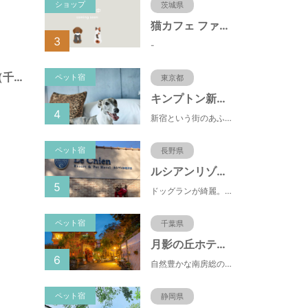
ショップ
茨城県
猫カフェ ファミリーズ
3
-
三輪野山４号公園（千葉県流山市）
ペット宿
東京都
キンプトン新宿東京
4
新宿という街のあふれるエネルギーを映し出すようなライブ感のあるホテルなのに、中へと足を踏み入れれば、そこは別世界に
ペット宿
長野県
ルシアンリゾート旧軽井沢
5
ドッグランが綺麗。おもちゃが多くある。有料のドッグランなので、お客さんの質が良い。ドッグラン以外にも楽しめる場所が多い。
ペット宿
千葉県
月影の丘ホテル ヴィラ勝山アヴェール
6
自然豊かな南房総の隠れ宿で優雅に頂く秘伝のビーフシチュー。離れはペット同泊も可能でございます。
ペット宿
静岡県