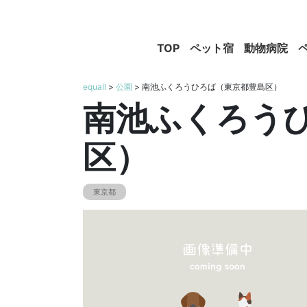
TOP
ペット宿
動物病院
equall
>
公園
> 南池ふくろうひろば（東京都豊島区）
南池ふくろう
区）
東京都