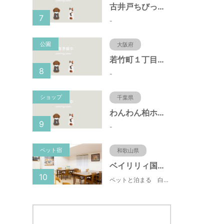
古井戸ちびっ子広場（愛知県大府市）
7
-
公園
大阪府
若竹町１丁目第３公園（大阪府豊中市）
8
-
ショップ
千葉県
わんわん柏ホームビレッジ（老犬ホーム・老犬ホテル）
9
-
ペット宿
和歌山県
ベイリリィ国民宿舎しらゆり荘
10
ペットと泊まる 白浜温泉 ベイリリィ国民宿舎しらゆり荘