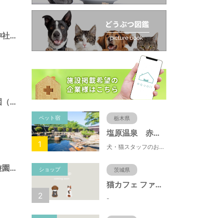
南長崎五丁目稲荷神社境内仮児童遊園（東京都豊島区）
南長崎スポーツ公園（東京都豊島区）
ペット宿
栃木県
塩原温泉 赤沢温泉旅館
1
犬・猫スタッフのおもてニャしが魅力のひとつ♪大自然に囲まれた隠れ家的宿で癒やしの休日を。
目白四丁目仮児童遊園（東京都豊島区）
ショップ
茨城県
猫カフェ ファミリーズ
2
-