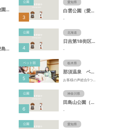
公園
愛知県
目白二丁目仮児童遊園（東京都豊島区）
白雲公園（愛知県名古屋市）
3
-
公園
北海道
日吉第18街区公園（北海道函館市）
4
目白庭園（東京都豊島区）
-
ペット宿
栃木県
那須温泉 ペット＆スパホテル 那須ワン
5
お客様の声総合5つ星■1日限定４組貸切風呂■室内ドッグランあり♪
公園
神奈川県
田島山公園（神奈川県藤沢市）
6
-
公園
愛知県