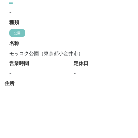
-
種類
公園
名称
モッコク公園（東京都小金井市）
営業時間
定休日
-
-
住所