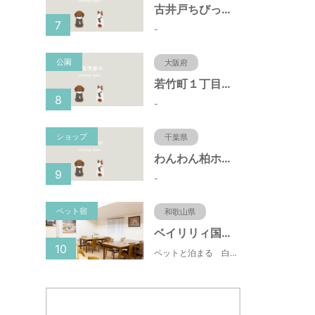
古井戸ちびっ子広場（愛知県大府市）
7
-
公園
大阪府
若竹町１丁目第３公園（大阪府豊中市）
8
-
ショップ
千葉県
わんわん柏ホームビレッジ（老犬ホーム・老犬ホテル）
9
-
ペット宿
和歌山県
ベイリリィ国民宿舎しらゆり荘
10
ペットと泊まる 白浜温泉 ベイリリィ国民宿舎しらゆり荘