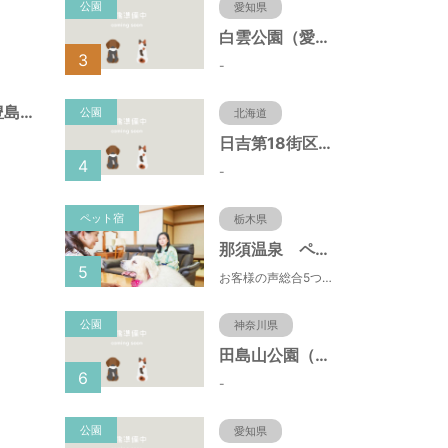
公園
愛知県
白雲公園（愛知県名古屋市）
3
-
目白庭園（東京都豊島区）
公園
北海道
日吉第18街区公園（北海道函館市）
4
-
ペット宿
栃木県
那須温泉 ペット＆スパホテル 那須ワン
5
お客様の声総合5つ星■1日限定４組貸切風呂■室内ドッグランあり♪
公園
神奈川県
田島山公園（神奈川県藤沢市）
6
-
公園
愛知県