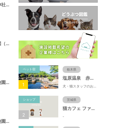
南長崎五丁目稲荷神社境内仮児童遊園（東京都豊島区）
南長崎スポーツ公園（東京都豊島区）
ペット宿
栃木県
塩原温泉 赤沢温泉旅館
目白四丁目仮児童遊園（東京都豊島区）
1
犬・猫スタッフのおもてニャしが魅力のひとつ♪大自然に囲まれた隠れ家的宿で癒やしの休日を。
ショップ
茨城県
猫カフェ ファミリーズ
2
-
目白二丁目仮児童遊園（東京都豊島区）