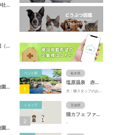
南長崎五丁目稲荷神社境内仮児童遊園（東京都豊島区）
南長崎スポーツ公園（東京都豊島区）
ペット宿
栃木県
塩原温泉 赤沢温泉旅館
目白四丁目仮児童遊園（東京都豊島区）
1
犬・猫スタッフのおもてニャしが魅力のひとつ♪大自然に囲まれた隠れ家的宿で癒やしの休日を。
ショップ
茨城県
猫カフェ ファミリーズ
2
-
目白二丁目仮児童遊園（東京都豊島区）