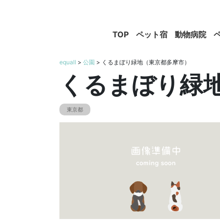
TOP
ペット宿
動物病院
equall
>
公園
> くるまぼり緑地（東京都多摩市）
くるまぼり緑
東京都