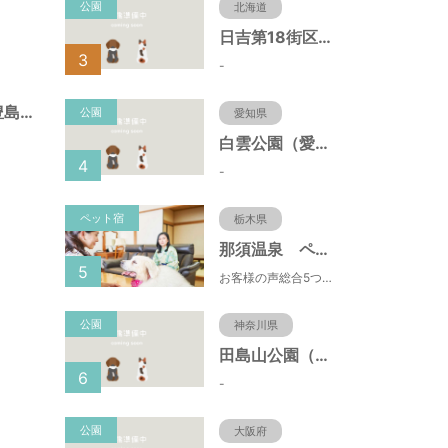
公園
北海道
日吉第18街区公園（北海道函館市）
3
-
目白庭園（東京都豊島区）
公園
愛知県
白雲公園（愛知県名古屋市）
4
-
ペット宿
栃木県
那須温泉 ペット＆スパホテル 那須ワン
5
お客様の声総合5つ星■1日限定４組貸切風呂■室内ドッグランあり♪
公園
神奈川県
田島山公園（神奈川県藤沢市）
6
-
公園
大阪府