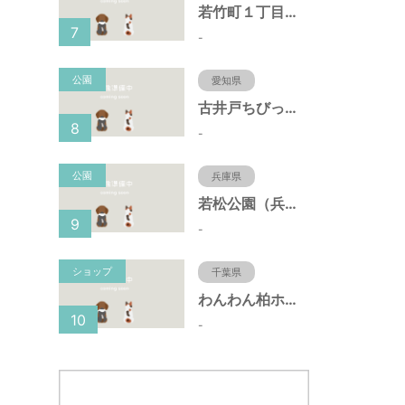
若竹町１丁目第３公園（大阪府豊中市）
7
-
公園
愛知県
古井戸ちびっ子広場（愛知県大府市）
8
-
公園
兵庫県
若松公園（兵庫県神戸市）
9
-
ショップ
千葉県
わんわん柏ホームビレッジ（老犬ホーム・老犬ホテル）
10
-