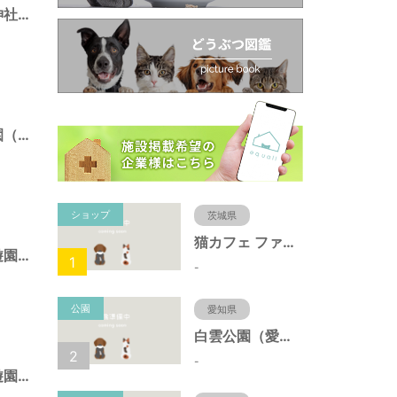
南長崎五丁目稲荷神社境内仮児童遊園（東京都豊島区）
南長崎スポーツ公園（東京都豊島区）
ショップ
茨城県
猫カフェ ファミリーズ
目白四丁目仮児童遊園（東京都豊島区）
1
-
公園
愛知県
白雲公園（愛知県名古屋市）
2
-
目白二丁目仮児童遊園（東京都豊島区）