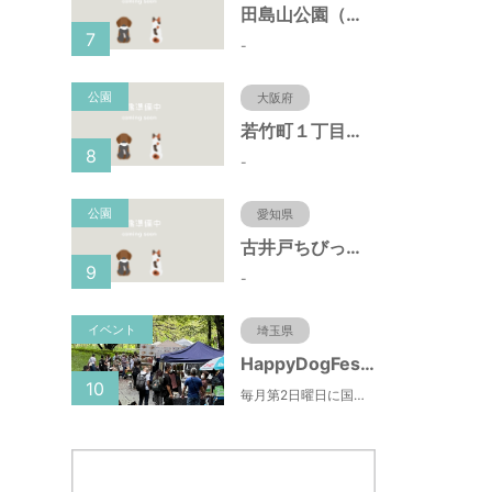
田島山公園（神奈川県藤沢市）
7
-
公園
大阪府
若竹町１丁目第３公園（大阪府豊中市）
8
-
公園
愛知県
古井戸ちびっ子広場（愛知県大府市）
9
-
イベント
埼玉県
HappyDogFesta(ハッピードッグフェスタ)
10
毎月第2日曜日に国営武蔵丘陵森林公園で開催されるドッグイベント。森林公園北口からドッグランまでの園路にお買い物ブースやキッチンカーが出店するほか、わんちゃんのしつけ教室やゲーム大会などの参加型コンテンツもあります。（参加料無料）