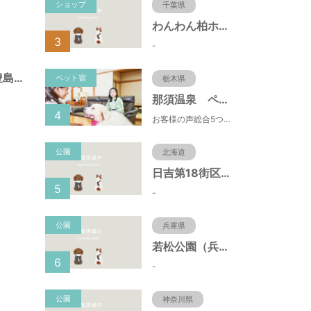
ショップ
千葉県
わんわん柏ホームビレッジ（老犬ホーム・老犬ホテル）
3
-
目白庭園（東京都豊島区）
ペット宿
栃木県
那須温泉 ペット＆スパホテル 那須ワン
4
お客様の声総合5つ星■1日限定４組貸切風呂■室内ドッグランあり♪
公園
北海道
日吉第18街区公園（北海道函館市）
5
-
公園
兵庫県
若松公園（兵庫県神戸市）
6
-
公園
神奈川県