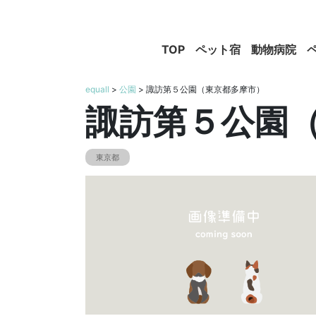
TOP
ペット宿
動物病院
equall
>
公園
> 諏訪第５公園（東京都多摩市）
諏訪第５公園
東京都